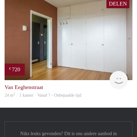
DELEN
720
€
finde
Van Eeghenstraat
2
24 m
· 1 kamer · Vanaf ? - Onbepaalde tijd
Niks leuks gevonden? Dit is ons andere aanbod in