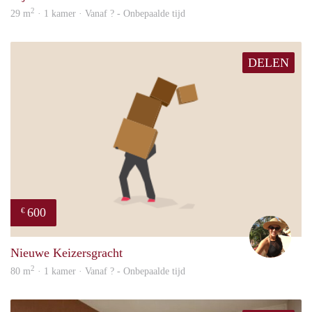
2
29 m
· 1 kamer · Vanaf ? - Onbepaalde tijd
DELEN
600
€
Step
Nieuwe Keizersgracht
2
80 m
· 1 kamer · Vanaf ? - Onbepaalde tijd