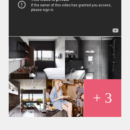
gym, laundry facilities, a restaurant/bar with great events and
a super cool group of students from all over the world. The
room is 15 m² and is €904 p/m with all gas/water/electricity
bills included. No extra fees!
We’re located in the dynamic neighborhood of Oost, walking
& biking distance of Universities (HvA, AMFI, UvA), full of
hotspots like Smoking Barrels, Bar Bukowski and Eastside
and only an 8-minute walk from the Pijp. Feel free to visit us
or send us a message for more info! :)
+ 3