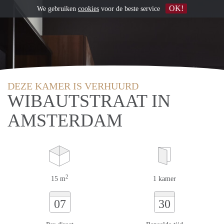
OK!
We gebruiken
cookies
voor de beste service
DEZE KAMER IS VERHUURD
WIBAUTSTRAAT IN
AMSTERDAM
2
15 m
1 kamer
07
30