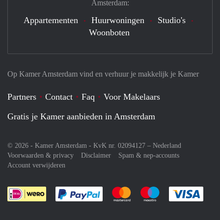
Amsterdam:
Appartementen
Huurwoningen
Studio's
Woonboten
Op Kamer Amsterdam vind en verhuur je makkelijk je Kamer
Partners
Contact
Faq
Voor Makelaars
Gratis je Kamer aanbieden in Amsterdam
© 2026 - Kamer Amsterdam - KvK nr. 02094127 –
Nederland
Voorwaarden & privacy
Disclaimer
Spam & nep-accounts
Account verwijderen
Je rekent gemakkelijk af met Paypal
Je rekent gemakkelijk af met M
Je rekent gemakkelij
Je re