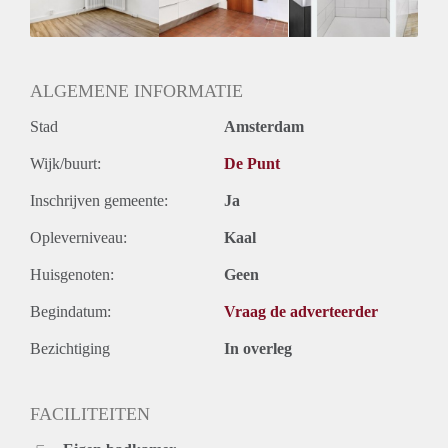
Huurtermijn
Onbepaalde termijn
Oplevering
Gestoffeerd
ALGEMENE INFORMATIE
Stad
Amsterdam
Wijk/buurt:
De Punt
Inschrijven gemeente:
Ja
Opleverniveau:
Kaal
Huisgenoten:
Geen
Begindatum:
Vraag de adverteerder
Bezichtiging
In overleg
FACILITEITEN