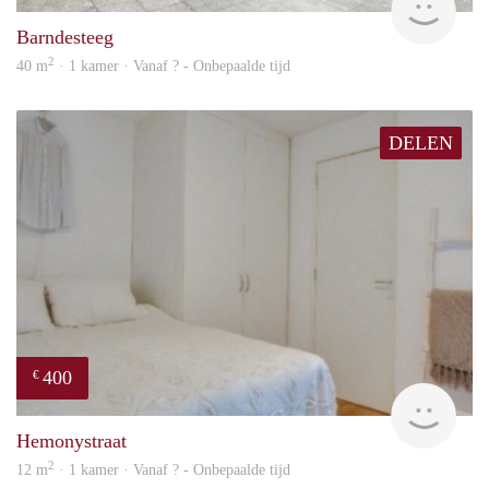
Barndesteeg
2
40 m
· 1 kamer · Vanaf ? - Onbepaalde tijd
DELEN
400
€
rent
Hemonystraat
2
12 m
· 1 kamer · Vanaf ? - Onbepaalde tijd