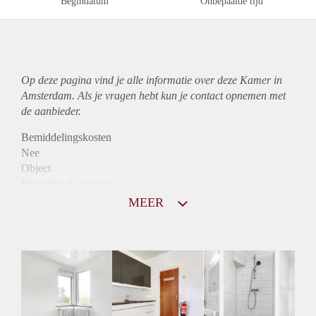
Begindatum
Onbepaalde tijd
Op deze pagina vind je alle informatie over deze Kamer in
Amsterdam. Als je vragen hebt kun je contact opnemen met
de aanbieder.
Bemiddelingskosten
Nee
Object
Direct bij de eigenaar
Borg
MEER
590
Garantiestelling
Niet mogelijk
Huurtoeslag
Niet mogelijk
Inkomen eis
N.V.T.