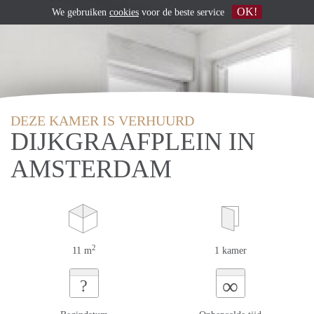
OK!
We gebruiken
cookies
voor de beste service
DEZE KAMER IS VERHUURD
DIJKGRAAFPLEIN IN
AMSTERDAM
2
11 m
1 kamer
∞
?