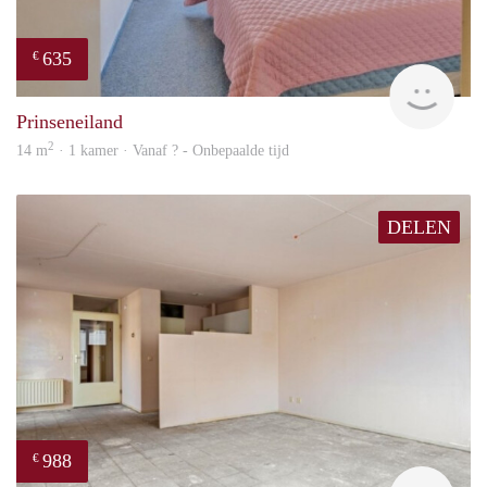
635
€
Woni
Prinseneiland
2
14 m
· 1 kamer · Vanaf ? - Onbepaalde tijd
DELEN
988
€
Woni