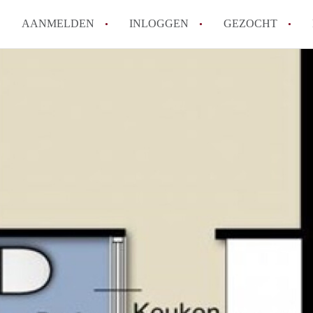
AANMELDEN
INLOGGEN
GEZOCHT
Wat is het puntensysteem voor
Amsterdam?
Wat zijn de opzegtermijnen bi
Wat zijn de populairste zoekt
betekent dit voor jou als zoeke
Wat is een studentenkamer in
Waarom geen bemiddelingskost
Alle veelgestelde vragen