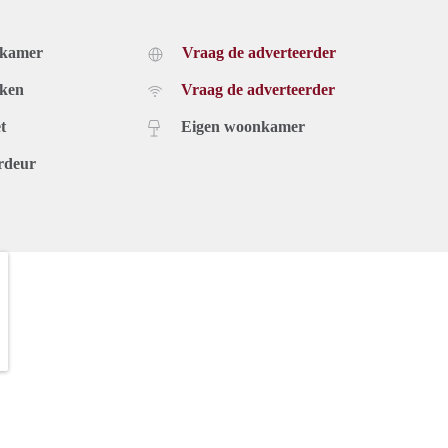
dkamer
Vraag de adverteerder
uken
Vraag de adverteerder
t
Eigen woonkamer
rdeur