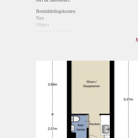
Bemiddelingskosten
Nee
Object
Direct bij de eigenaar
Borg
750
Garantiestelling
Mogelijk
Huurtoeslag
Mogelijk
Inkomen eis
Huurtermijn
Onbepaalde termijn
Oplevering
Kaal