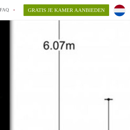
FAQ
GRATIS JE KAMER AANBIEDEN
 een onzelfstandige woonruimte (kamer) in
j een kamer in Amsterdam?
ermen voor een kamer in Amsterdam en wat
r?
 Amsterdam?
en voor de huurder?