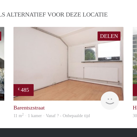
S ALTERNATIEF VOOR DEZE LOCATIE
DELEN
485
€
Nik
rent
Barentszstraat
H
2
11 m
· 1 kamer · Vanaf ? - Onbepaalde tijd
3