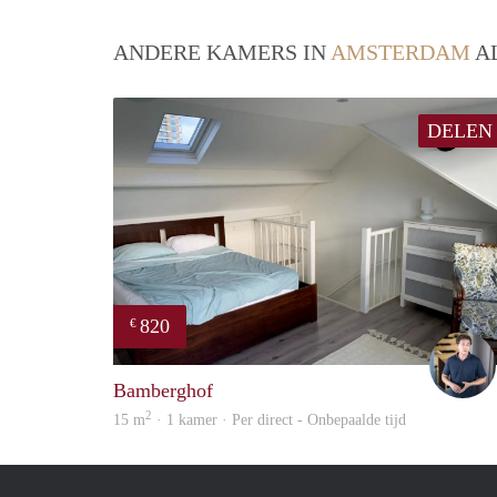
ANDERE KAMERS IN
AMSTERDAM
AL
DELEN
820
€
Bamberghof
2
15 m
· 1 kamer · Per direct - Onbepaalde tijd