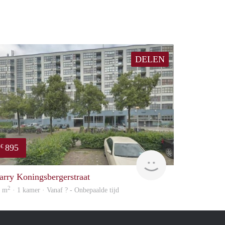
DELEN
895
€
rent
arry Koningsbergerstraat
2
0 m
· 1 kamer · Vanaf ? - Onbepaalde tijd