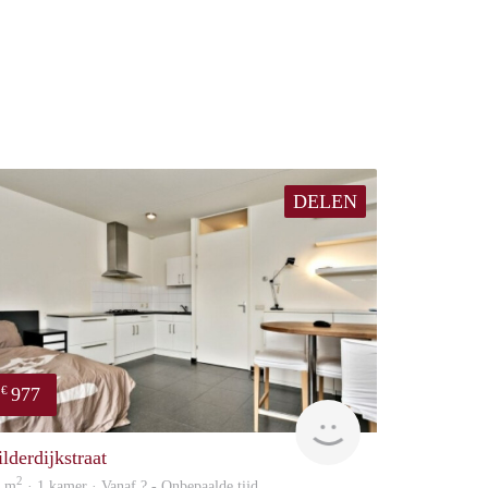
DELEN
977
€
Woning
lderdijkstraat
2
0 m
· 1 kamer · Vanaf ? - Onbepaalde tijd