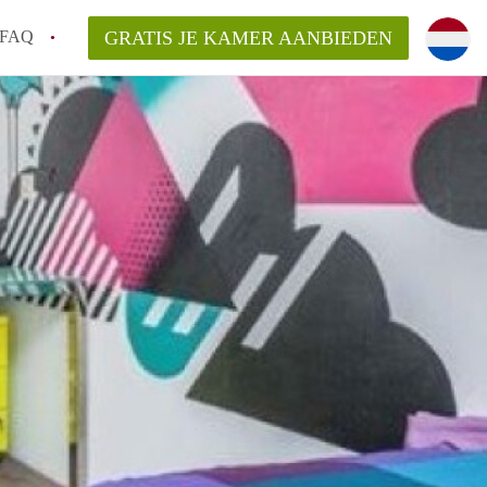
FAQ
GRATIS JE KAMER AANBIEDEN
 een onzelfstandige woonruimte (kamer) in
j een kamer in Amsterdam?
ermen voor een kamer in Amsterdam en wat
r?
 Amsterdam?
en voor de huurder?