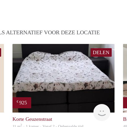
S ALTERNATIEF VOOR DEZE LOCATIE
DELEN
925
€
Maurits
Woning
Korte Geuzenstraat
Bi
2
11 m
· 1 kamer · Vanaf ? - Onbepaalde tijd
4