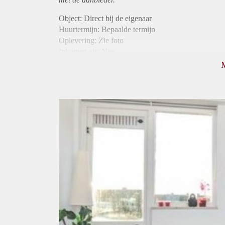
Object: Direct bij de eigenaar
Huurtermijn: Bepaalde termijn
Oplevering: Zie foto
Inkomen eis: Nee
Borg: 1 maand
Bemiddeling kosten: Nee
Internet: Ja
Gedeelde keuken: Ja
Gedeelde Douche: Ja
Gedeelde woonkamer: Ja
Huisgenoten: Ja
Geslacht huisgenoten: Gemengd