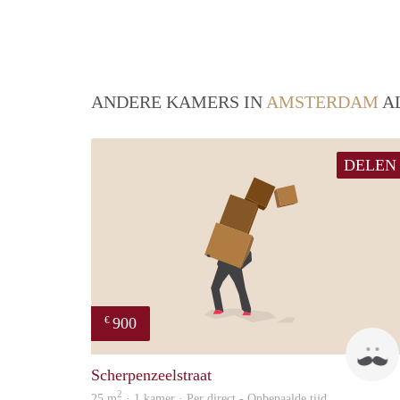
ANDERE KAMERS IN
AMSTERDAM
AL
DELEN
900
€
Scherpenzeelstraat
2
25 m
· 1 kamer · Per direct - Onbepaalde tijd