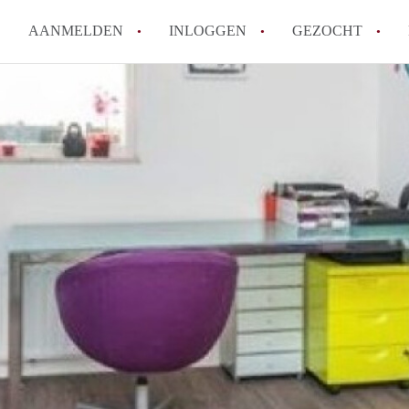
AANMELDEN
INLOGGEN
GEZOCHT
Wat is het puntensysteem voor
Amsterdam?
Wat zijn de opzegtermijnen bi
Wat zijn de populairste zoekt
betekent dit voor jou als zoeke
Wat is een studentenkamer in
Waarom geen bemiddelingskost
Alle veelgestelde vragen