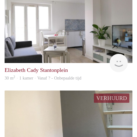
finde
Elizabeth Cady Stantonplein
2
30 m
· 1 kamer · Vanaf ? - Onbepaalde tijd
VERHUURD