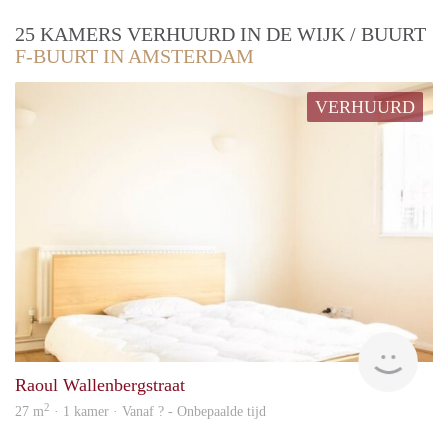
25 KAMERS VERHUURD IN DE WIJK / BUURT
F-BUURT IN AMSTERDAM
VERHUURD
Woni
Raoul Wallenbergstraat
2
27 m
· 1 kamer · Vanaf ? - Onbepaalde tijd