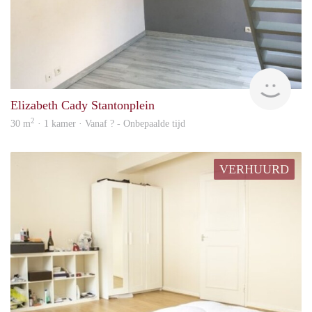
Woni
Elizabeth Cady Stantonplein
2
30 m
· 1 kamer · Vanaf ? - Onbepaalde tijd
VERHUURD