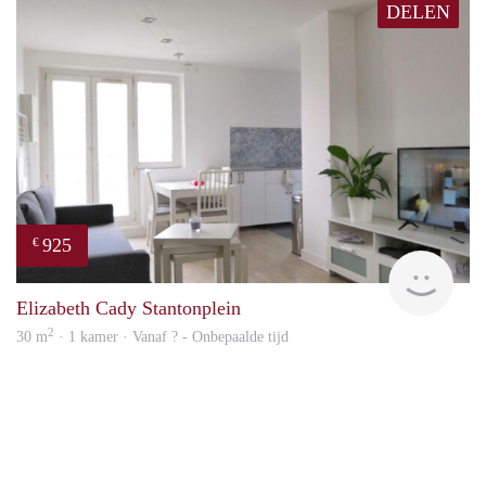
DELEN
925
€
finde
Elizabeth Cady Stantonplein
2
30 m
· 1 kamer · Vanaf ? - Onbepaalde tijd