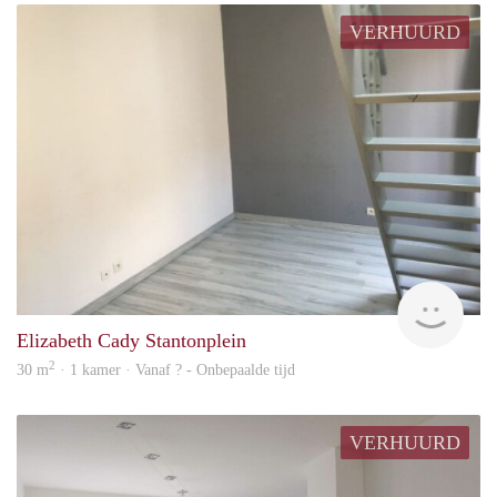
VERHUURD
rent
Elizabeth Cady Stantonplein
2
30 m
· 1 kamer · Vanaf ? - Onbepaalde tijd
VERHUURD