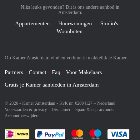
Niks leuks gevonden? Dit is ons andere aanbod in
Amsterdam:
Appartementen
Huurwoningen
Studio's
Woonboten
Op Kamer Amsterdam vind en verhuur je makkelijk je Kamer
Partners
Contact
Faq
Voor Makelaars
Gratis je Kamer aanbieden in Amsterdam
© 2026 - Kamer Amsterdam - KvK nr. 02094127 –
Nederland
Voorwaarden & privacy
Disclaimer
Spam & nep-accounts
Account verwijderen
Je rekent gemakkelijk af met Paypal
Je rekent gemakkelijk af met M
Je rekent gemakkelij
Je re