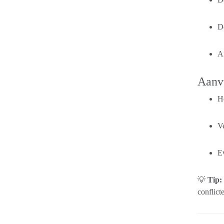
D
A
Aanvu
H
V
E
💡
Tip:
conflict