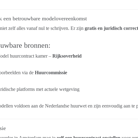
k een betrouwbare modelovereenkomst
niet zelf alles vanaf nul te schrijven. Er zijn
gratis en juridisch corre
ouwbare bronnen:
odel huurcontract kamer –
Rijksoverheid
oorbeelden via de
Huurcommissie
ridische platforms met actuele wetgeving
ellen voldoen aan de Nederlandse huurwet en zijn eenvoudig aan te pa
sie
huurder in Amsterdam mag je
zelf een huurcontract opstellen
voor een