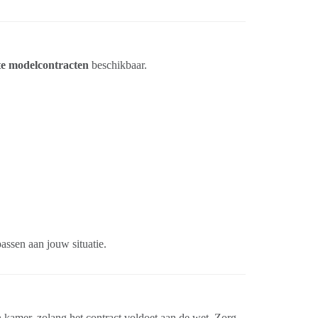
cte modelcontracten
beschikbaar.
ssen aan jouw situatie.
 kamer, zolang het contract voldoet aan de wet. Zorg