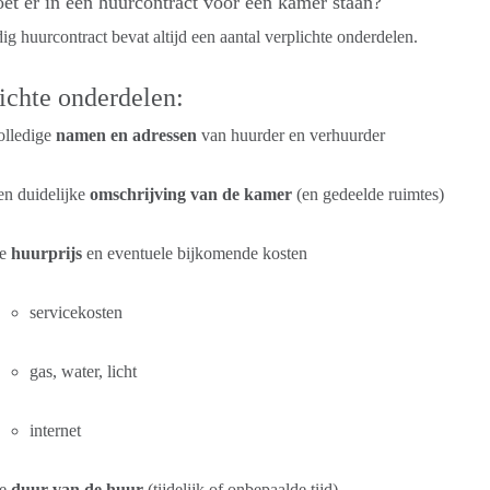
t er in een huurcontract voor een kamer staan?
ig huurcontract bevat altijd een aantal verplichte onderdelen.
ichte onderdelen:
olledige
namen en adressen
van huurder en verhuurder
en duidelijke
omschrijving van de kamer
(en gedeelde ruimtes)
e
huurprijs
en eventuele bijkomende kosten
servicekosten
gas, water, licht
internet
e
duur van de huur
(tijdelijk of onbepaalde tijd)