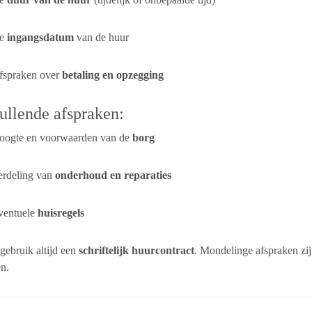
e
ingangsdatum
van de huur
fspraken over
betaling en opzegging
llende afspraken:
oogte en voorwaarden van de
borg
erdeling van
onderhoud en reparaties
ventuele
huisregels
gebruik altijd een
schriftelijk huurcontract
. Mondelinge afspraken zij
en.