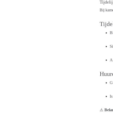
Tijdeli
Bij kame
Tijde
B
S
Al
Huurc
G
I
⚠️
Bela