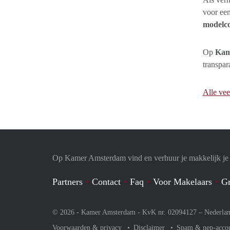
voor een
modelco
Op
Kam
transpar
Alle vee
Op Kamer Amsterdam vind en verhuur je makkelijk j
Partners
Contact
Faq
Voor Makelaars
Gr
© 2026 - Kamer Amsterdam - KvK nr. 02094127 –
Nederla
Voorwaarden & privacy
Disclaimer
Spam & nep-acco