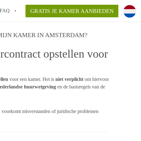
FAQ
GRATIS JE KAMER AANBIEDEN
 een onzelfstandige woonruimte (kamer) in
MIJN KAMER IN AMSTERDAM?
rcontract opstellen voor
j een kamer in Amsterdam?
ermen voor een kamer in Amsterdam en wat
r?
 Amsterdam?
llen
voor een kamer. Het is
niet verplicht
om hiervoor
en voor de huurder?
ederlandse huurwetgeving
en de basisregels van de
 voorkomt misverstanden of juridische problemen