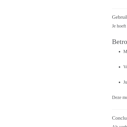
Gebrui
Je hoeft 
Betr
M
V
Ju
Deze mod
Conclu
Als ver