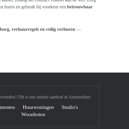
vast huren en gebruik bij voorkeur een
betrouwbaar
borg, verhuurregels en veilig verhuren
—
evonden? Dit is ons andere aanbod in Amsterdam:
ementen
Huurwoningen
Studio's
Woonboten