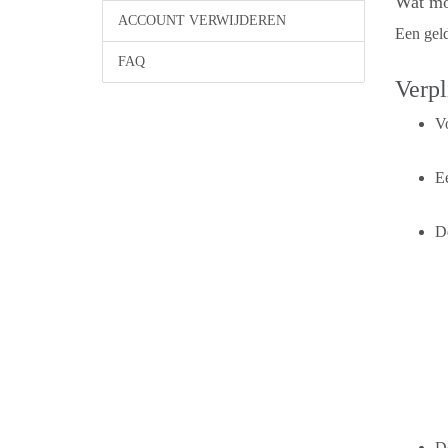
Wat moe
ACCOUNT VERWIJDEREN
Een geld
FAQ
Verpl
V
E
D
D