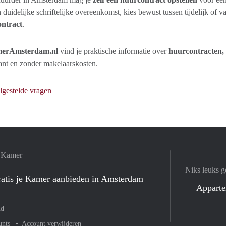
 duidelijke schriftelijke overeenkomst, kies bewust tussen tijdelijk of 
ntract
.
erAmsterdam.nl
vind je praktische informatie over
huurcontracten, 
ant en zonder makelaarskosten.
lgestelde vragen
e Kamer
Niks leuks g
atis je Kamer aanbieden in Amsterdam
Appart
nd
unts
Account verwijderen