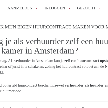
AANMELDEN
INLOGGEN
GEZOCHT
Wat is het puntensysteem voor
IK MIJN EIGEN HUURCONTRACT MAKEN VOOR 
Amsterdam?
 je als verhuurder zelf een huu
Wat zijn de opzegtermijnen bi
Wat zijn de populairste zoekt
 kamer in Amsterdam?
betekent dit voor jou als zoeke
Wat is een studentenkamer in
 mag.
Als verhuurder in Amsterdam kun je
zelf een huurcontract opste
laar of jurist in te schakelen, zolang het huurcontract voldoet aan de
Waarom geen bemiddelingskost
N
kt.
Alle veelgestelde vragen
d opgesteld huurcontract beschermt
zowel verhuurder als huurder
en
de huurperiode.