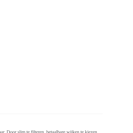
 Door slim te filteren, betaalbare wijken te kiezen,