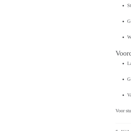
S
G
W
Voord
La
G
Va
Voor stu