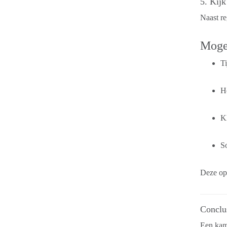
5. Kij
Naast r
Mogel
Ti
H
K
So
Deze opt
Conclus
Een kame