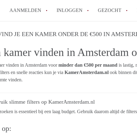
AANMELDEN
INLOGGEN
GEZOCHT
Wat is het puntensysteem voor
VIND JE EEN KAMER ONDER DE €500 IN AMSTE
Amsterdam?
 kamer vinden in
Amsterdam
o
Wat zijn de opzegtermijnen bi
Wat zijn de populairste zoekt
er vinden in Amsterdam voor
minder dan €500 per maand
is lastig,
betekent dit voor jou als zoeke
ilters en snelle reacties kun je via
KamerAmsterdam.nl
ook binnen dit
Wat is een studentenkamer in
mte vinden.
Waarom geen bemiddelingskost
Alle veelgestelde vragen
ruik slimme filters op KamerAmsterdam.nl
zoeken is essentieel bij een laag budget. Gebruik daarom altijd de filter
r op: