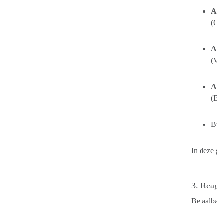
A
(O
A
(V
A
(
B
In deze 
3. Rea
Betaalba