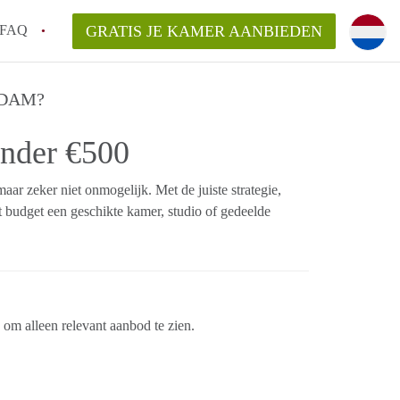
FAQ
GRATIS JE KAMER AANBIEDEN
 een onzelfstandige woonruimte (kamer) in
RDAM?
nder €500
j een kamer in Amsterdam?
ermen voor een kamer in Amsterdam en wat
 maar zeker niet onmogelijk. Met de juiste strategie,
r?
 budget een geschikte kamer, studio of gedeelde
 Amsterdam?
en voor de huurder?
s om alleen relevant aanbod te zien.