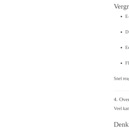
Vergr
E-
Di
E
Fl
Snel rea
4. Ove
Veel ka
Denk