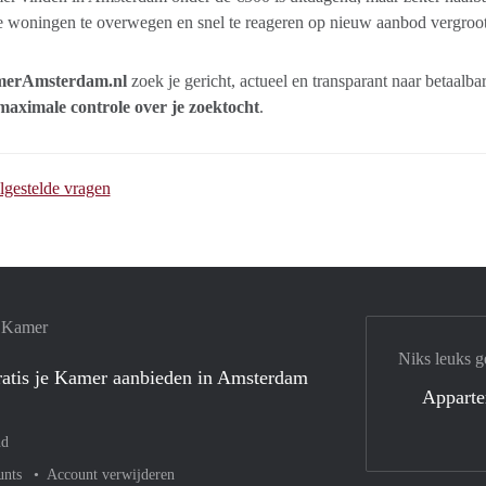
 woningen te overwegen en snel te reageren op nieuw aanbod vergroot j
erAmsterdam.nl
zoek je gericht, actueel en transparant naar betaa
maximale controle over je zoektocht
.
lgestelde vragen
e Kamer
Niks leuks g
atis je Kamer aanbieden in Amsterdam
Appart
nd
unts
Account verwijderen