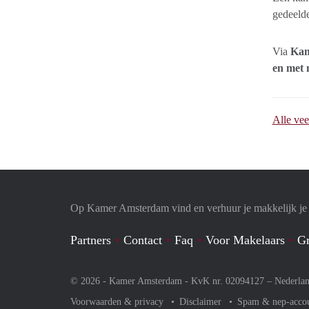
gedeelde
Via
Kam
en met 
Alle vee
Op Kamer Amsterdam vind en verhuur je makkelijk j
Partners
Contact
Faq
Voor Makelaars
Gr
© 2026 - Kamer Amsterdam - KvK nr. 02094127 –
Nederla
Voorwaarden & privacy
Disclaimer
Spam & nep-acco