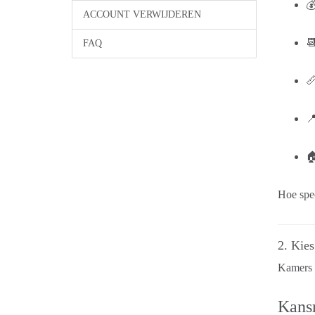

ACCOUNT VERWIJDEREN

FAQ



Hoe spec
2. Kie
Kamers 
Kansr