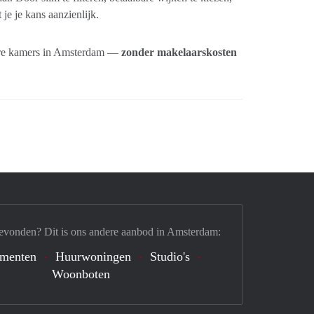
e je kans aanzienlijk.
lbare kamers in Amsterdam —
zonder makelaarskosten
evonden? Dit is ons andere aanbod in Amsterdam:
ementen
Huurwoningen
Studio's
Woonboten