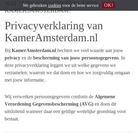
WAT IS DE PRIVACYVERKLARING VAN
OK!
We gebruiken
cookies
voor de beste service
KAMERSAMSTERDAM?
Privacyverklaring van
KamerAmsterdam.nl
Bij
KamerAmsterdam.nl
hechten we veel waarde aan jouw
privacy
en de
bescherming van jouw persoonsgegevens
. In
deze privacyverklaring leggen we uit welke gegevens we
verzamelen, waarom we dat doen en hoe we zorgvuldig omgaan
met jouw informatie.
Wij verwerken persoonsgegevens conform de
Algemene
Verordening Gegevensbescherming (AVG)
en doen dit
uitsluitend wanneer daar een geldige wettelijke grondslag voor
bestaat.