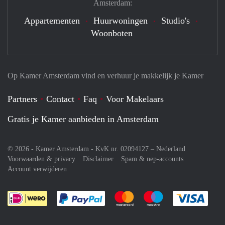
Amsterdam:
Appartementen
Huurwoningen
Studio's
Woonboten
Op Kamer Amsterdam vind en verhuur je makkelijk je Kamer
Partners
Contact
Faq
Voor Makelaars
Gratis je Kamer aanbieden in Amsterdam
© 2026 - Kamer Amsterdam - KvK nr. 02094127 –
Nederland
Voorwaarden & privacy
Disclaimer
Spam & nep-accounts
Account verwijderen
Je rekent gemakkelijk af met Paypal
Je rekent gemakkelijk af met M
Je rekent gemakkelij
Je re