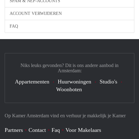
SPAM & NEP-ACCOUNTS
ACCOUNT VERWIJDEREN
FAQ
Niks leuks gevonden? Dit is ons andere aanbod in
Amsterdam:
Appartementen
Huurwoningen
Studio's
Woonboten
Op Kamer Amsterdam vind en verhuur je makkelijk je Kamer
Partners
Contact
Faq
Voor Makelaars