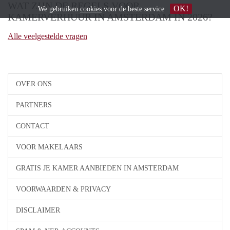
WAT ZIJN DE REGELS VOOR
OK!
We gebruiken
cookies
voor de beste service
KAMERVERHUUR IN AMSTERDAM IN 2026?
Alle veelgestelde vragen
OVER ONS
PARTNERS
CONTACT
VOOR MAKELAARS
GRATIS JE KAMER AANBIEDEN IN AMSTERDAM
VOORWAARDEN & PRIVACY
DISCLAIMER