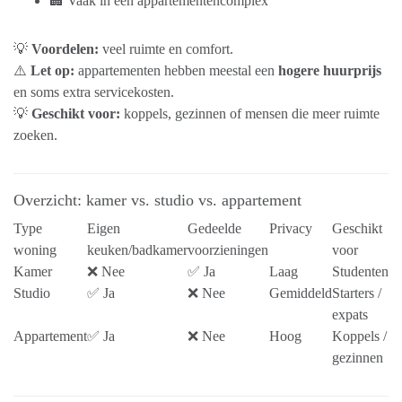
🏢 Vaak in een appartementencomplex
💡
Voordelen:
veel ruimte en comfort.
⚠️
Let op:
appartementen hebben meestal een
hogere huurprijs
en soms extra servicekosten.
💡
Geschikt voor:
koppels, gezinnen of mensen die meer ruimte
zoeken.
Overzicht: kamer vs. studio vs. appartement
Type
Eigen
Gedeelde
Privacy
Geschikt
woning
keuken/badkamer
voorzieningen
voor
Kamer
❌ Nee
✅ Ja
Laag
Studenten
Studio
✅ Ja
❌ Nee
Gemiddeld
Starters /
expats
Appartement
✅ Ja
❌ Nee
Hoog
Koppels /
gezinnen