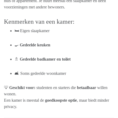
huis of appartement. Je huurt meestal één slaapkamer en deelt
voorzieningen met andere bewoners.
Kenmerken van een kamer:
🛏️ Eigen slaapkamer
🍳
Gedeelde keuken
🚿
Gedeelde badkamer en toilet
🛋️ Soms gedeelde woonkamer
💡
Geschikt voor:
studenten en starters die
betaalbaar
willen
wonen.
Een kamer is meestal de
goedkoopste optie
, maar biedt minder
privacy.