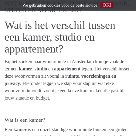
WAT IS HET VERSCHIL TUSSEN EEN KAMER,
OK!
We gebruiken
cookies
voor de beste service
STUDIO EN APPARTEMENT?
Wat is het verschil tussen
een kamer, studio en
appartement?
Bij het zoeken naar woonruimte in Amsterdam kom je vaak de
termen
kamer
,
studio
en
appartement
tegen. Het verschil tussen
deze woonvormen zit vooral in
ruimte, voorzieningen en
privacy
. Hieronder leggen we stap voor stap uit wat elke
woonvorm inhoudt, zodat je een keuze kunt maken die past bij
jouw situatie en budget.
Wat is een kamer?
Een
kamer
is een onzelfstandige woonruimte binnen een groter