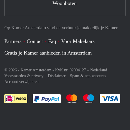
Woonboten
Op Kamer Amsterdam vind en verhuur je makkelijk je Kamer
Partners
Contact
Faq
Voor Makelaars
Gratis je Kamer aanbieden in Amsterdam
© 2026 - Kamer Amsterdam - KvK nr. 02094127 –
Nederland
Voorwaarden & privacy
Disclaimer
Spam & nep-accounts
Account verwijderen
Je rekent gemakkelijk af met Paypal
Je rekent gemakkelijk af met M
Je rekent gemakkelij
Je re