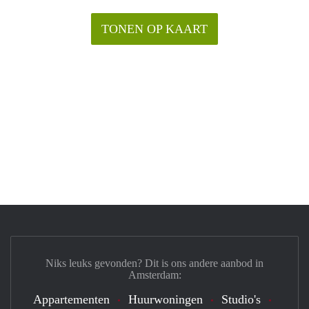
TONEN OP KAART
Niks leuks gevonden? Dit is ons andere aanbod in
Amsterdam:
Appartementen
Huurwoningen
Studio's