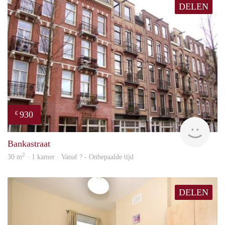
DELEN
930
€
Woni
Bankastraat
2
30 m
· 1 kamer · Vanaf ? - Onbepaalde tijd
DELEN