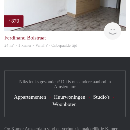
870
€
rent
Ferdinand Bolstraat
2
24 m
· 1 kamer · Vanaf ? - Onbepaalde tijd
Niks leuks gevonden? Dit is ons andere aanbod in
Amsterdam:
Appartementen
Huurwoningen
Studio's
Woonboten
Op Kamer Amsterdam vind en verhuur je makkelijk je Kamer