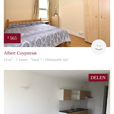
565
€
rent
Albert Cuypstraat
2
14 m
· 1 kamer · Vanaf ? - Onbepaalde tijd
DELEN