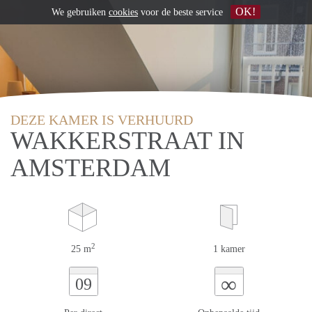
OK!
We gebruiken
cookies
voor de beste service
DEZE KAMER IS VERHUURD
WAKKERSTRAAT IN
AMSTERDAM
2
25 m
1 kamer
∞
09