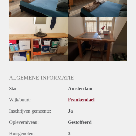
pm me with a short introduction and any questions you have.
Cheers!
ALGEMENE INFORMATIE
Stad
Amsterdam
Wijk/buurt:
Frankendael
Inschrijven gemeente:
Ja
Opleverniveau:
Gestoffeerd
Huisgenoten:
3