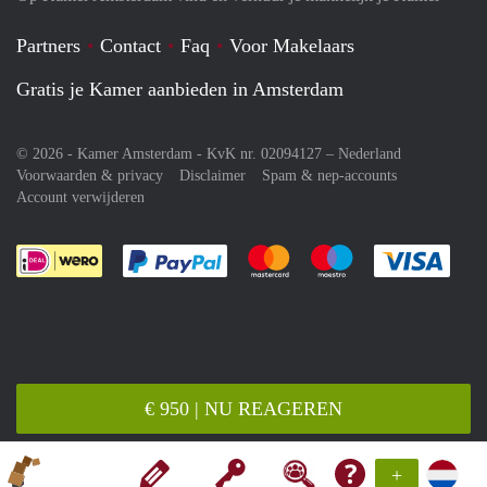
Partners
Contact
Faq
Voor Makelaars
Gratis je Kamer aanbieden in Amsterdam
© 2026 - Kamer Amsterdam - KvK nr. 02094127 –
Nederland
Voorwaarden & privacy
Disclaimer
Spam & nep-accounts
Account verwijderen
Je rekent gemakkelijk af met Paypal
Je rekent gemakkelijk af met M
Je rekent gemakkelij
Je re
€ 950 | NU REAGEREN
+