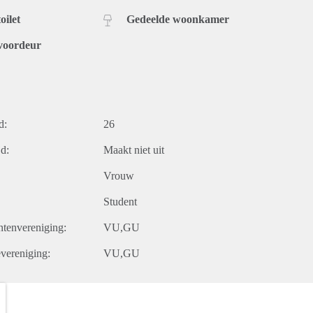
oilet
Gedeelde woonkamer
voordeur
d:
26
d:
Maakt niet uit
Vrouw
Student
tenvereniging:
VU,GU
vereniging:
VU,GU