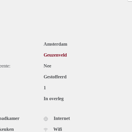
Amsterdam
Geuzenveld
eente:
Nee
Gestoffeerd
1
In overleg
 badkamer
Internet
 keuken
Wifi