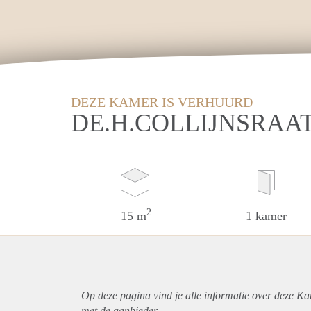
DEZE KAMER IS VERHUURD
DE.H.COLLIJNSRAA
2
15 m
1 kamer
Op deze pagina vind je alle informatie over deze K
met de aanbieder.