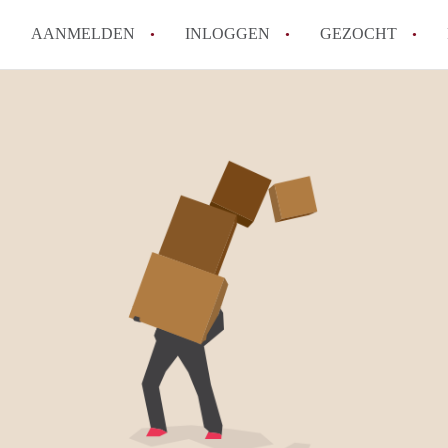
AANMELDEN
INLOGGEN
GEZOCHT
Wat is het puntensysteem voor
Amsterdam?
Wat zijn de opzegtermijnen bi
Wat zijn de populairste zoekt
betekent dit voor jou als zoeke
Wat is een studentenkamer in
Waarom geen bemiddelingskost
Alle veelgestelde vragen