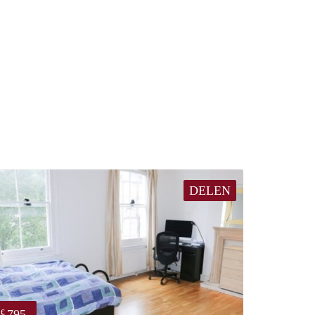
DELEN
795
€