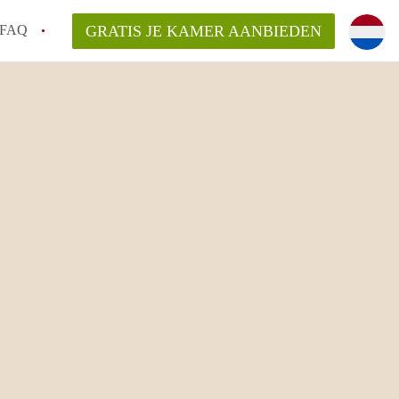
FAQ
GRATIS JE KAMER AANBIEDEN
 een onzelfstandige woonruimte (kamer) in
j een kamer in Amsterdam?
ermen voor een kamer in Amsterdam en wat
r?
 Amsterdam?
en voor de huurder?