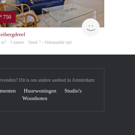
750
€
Woning
eibergdreef
2
7 m
· 1 kamer · Vanaf ? - Onbepaalde tijd
evonden? Dit is ons andere aanbod in Amsterdam:
ementen
Huurwoningen
Studio's
Woonboten