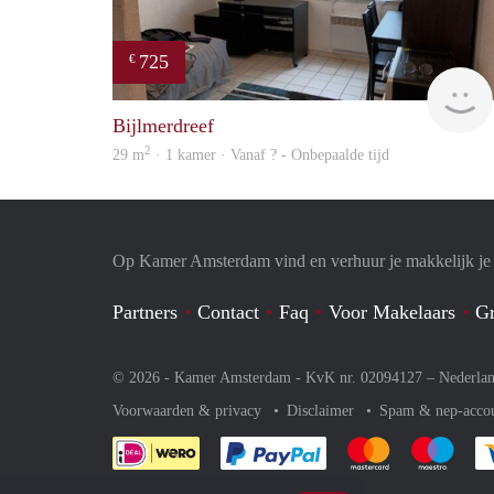
725
€
Bijlmerdreef
2
29 m
· 1 kamer · Vanaf ? - Onbepaalde tijd
Op Kamer Amsterdam vind en verhuur je makkelijk j
Partners
Contact
Faq
Voor Makelaars
Gr
© 2026 - Kamer Amsterdam - KvK nr. 02094127 –
Nederla
Voorwaarden & privacy
Disclaimer
Spam & nep-acco
Je rekent gemakkelijk af 
Je rekent gemak
Je rek