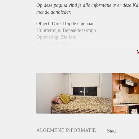
Op deze pagina vind je alle informatie over deze K
met de aanbieder.
Object: Direct bij de eigenaar
Huurtermijn: Bepaalde termijn
Oplevering: Zie foto
Inkomen eis: Nee
Borg: 1 maand
Bemiddeling kosten: Nee
Internet: Ja
Gedeelde keuken: Ja
Gedeelde Douche: Ja
Gedeelde woonkamer: Ja
Huisgenoten: Ja
ALGEMENE INFORMATIE
Stad