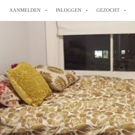
AANMELDEN
INLOGGEN
GEZOCHT
Wat is het puntensysteem voor
Amsterdam?
Wat zijn de opzegtermijnen bi
Wat zijn de populairste zoekt
betekent dit voor jou als zoeke
Wat is een studentenkamer in
Waarom geen bemiddelingskost
Alle veelgestelde vragen