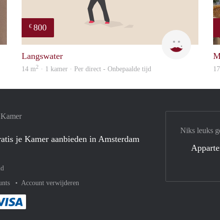
800
€
finder
Dila
Langswater
M
2
14 m
· 1 kamer · Per direct - Onbepaalde tijd
1
e Kamer
Niks leuks g
atis je Kamer aanbieden in Amsterdam
Appart
nd
unts
Account verwijderen
met Paypal
kelijk af met Mastercard
ent gemakkelijk af met Meastro
Je rekent gemakkelijk af met Visa