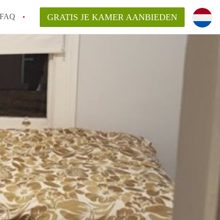
FAQ
GRATIS JE KAMER AANBIEDEN
 een onzelfstandige woonruimte (kamer) in
j een kamer in Amsterdam?
ermen voor een kamer in Amsterdam en wat
r?
 Amsterdam?
en voor de huurder?