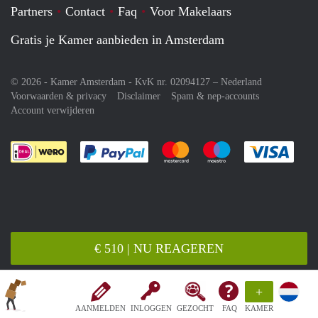
Partners
Contact
Faq
Voor Makelaars
Gratis je Kamer aanbieden in Amsterdam
© 2026 - Kamer Amsterdam - KvK nr. 02094127 –
Nederland
Voorwaarden & privacy
Disclaimer
Spam & nep-accounts
Account verwijderen
Je rekent gemakkelijk af met Paypal
Je rekent gemakkelijk af met M
Je rekent gemakkelij
Je re
€ 510 | NU REAGEREN
+
AANMELDEN
INLOGGEN
GEZOCHT
FAQ
KAMER