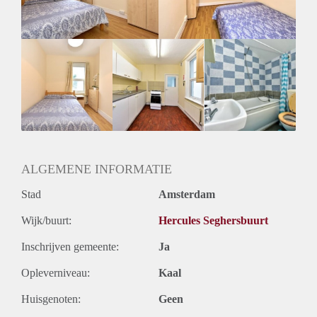
Huurtermijn
Onbepaalde termijn
Oplevering
Kaal
ALGEMENE INFORMATIE
Stad
Amsterdam
Wijk/buurt:
Hercules Seghersbuurt
Inschrijven gemeente:
Ja
Opleverniveau:
Kaal
Huisgenoten:
Geen