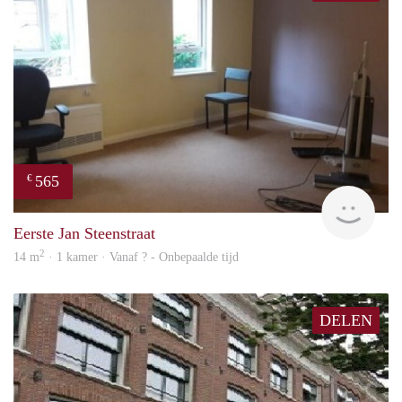
565
€
rent
Eerste Jan Steenstraat
2
14 m
· 1 kamer · Vanaf ? - Onbepaalde tijd
DELEN