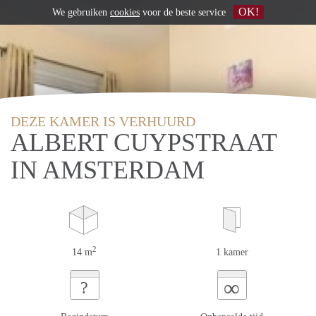
OK!
We gebruiken
cookies
voor de beste service
DEZE KAMER IS VERHUURD
ALBERT CUYPSTRAAT
IN AMSTERDAM
2
14 m
1 kamer
∞
?