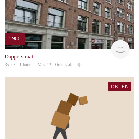
980
€
finde
Dapperstraat
2
35 m
· 1 kamer · Vanaf ? - Onbepaalde tijd
DELEN