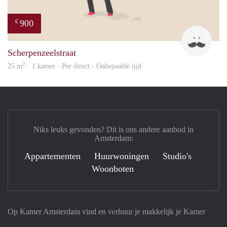
900
€
Maur
Scherpenzeelstraat
2
25 m
· 1 kamer · Per direct - Onbepaalde tijd
Niks leuks gevonden? Dit is ons andere aanbod in
Amsterdam:
Appartementen
Huurwoningen
Studio's
Woonboten
Op Kamer Amsterdam vind en verhuur je makkelijk je Kamer