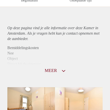
Begindatum
Onbepaalde tijd
Op deze pagina vind je alle informatie over deze Kamer in
Amsterdam. Als je vragen hebt kun je contact opnemen met
de aanbieder.
Bemiddelingskosten
Nee
Object
Direct bij de eigenaar
Borg
MEER
510
Garantiestelling
Niet mogelijk
Huurtoeslag
Niet mogelijk
Inkomen eis
N.V.T.