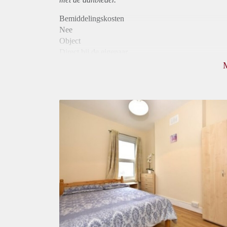
Bemiddelingskosten
Nee
Object
Direct bij de eigenaar
Borg
510
Garantiestelling
Niet mogelijk
Huurtoeslag
Niet mogelijk
Inkomen eis
N.V.T.
Huurtermijn
Onbepaalde termijn
Oplevering
Kaal