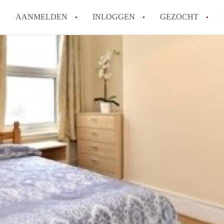
AANMELDEN
INLOGGEN
GEZOCHT
Wat is het puntensysteem voor
Amsterdam?
Wat zijn de opzegtermijnen bi
Wat zijn de populairste zoekt
betekent dit voor jou als zoeke
Wat is een studentenkamer in
Waarom geen bemiddelingskost
Alle veelgestelde vragen