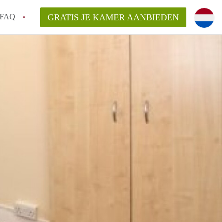
FAQ
GRATIS JE KAMER AANBIEDEN
 een onzelfstandige woonruimte (kamer) in
j een kamer in Amsterdam?
ermen voor een kamer in Amsterdam en wat
r?
 Amsterdam?
en voor de huurder?