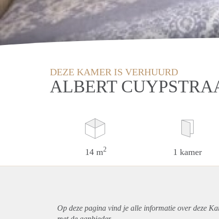
DEZE KAMER IS VERHUURD
ALBERT CUYPSTRA
2
14 m
1 kamer
Op deze pagina vind je alle informatie over deze K
met de aanbieder.