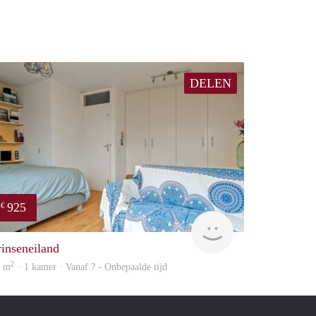
DELEN
925
€
Woning
rinseneiland
2
1 m
· 1 kamer · Vanaf ? - Onbepaalde tijd