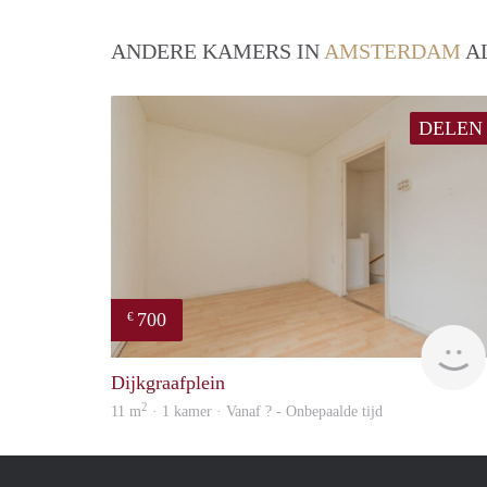
ANDERE KAMERS IN
AMSTERDAM
AL
DELEN
700
€
Dijkgraafplein
2
11 m
· 1 kamer · Vanaf ? - Onbepaalde tijd