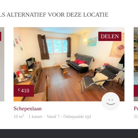
S ALTERNATIEF VOOR DEZE LOCATIE
DELEN
410
€
Woning
finder
Schepenlaan
P
2
10 m
· 1 kamer · Vanaf ? - Onbepaalde tijd
3