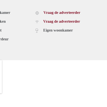
dkamer
Vraag de adverteerder
uken
Vraag de adverteerder
t
Eigen woonkamer
rdeur