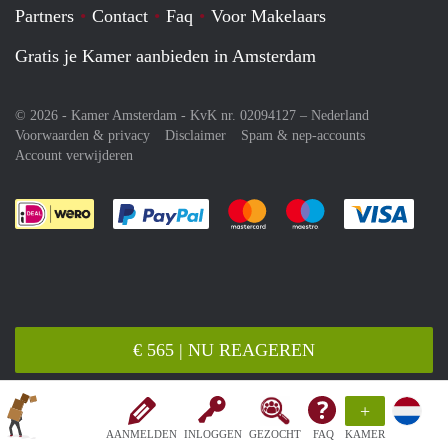
Partners
Contact
Faq
Voor Makelaars
Gratis je Kamer aanbieden in Amsterdam
© 2026 - Kamer Amsterdam - KvK nr. 02094127 –
Nederland
Voorwaarden & privacy
Disclaimer
Spam & nep-accounts
Account verwijderen
Je rekent gemakkelijk af met Paypal
Je rekent gemakkelijk af met M
Je rekent gemakkelij
Je re
€ 565 | NU REAGEREN
+
AANMELDEN
INLOGGEN
GEZOCHT
FAQ
KAMER