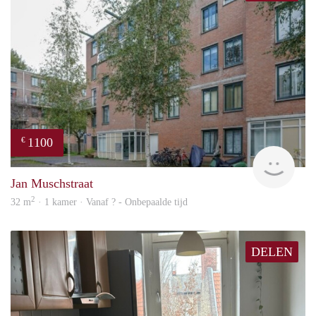
1100
€
finde
Jan Muschstraat
2
32 m
· 1 kamer · Vanaf ? - Onbepaalde tijd
DELEN