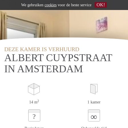
OK!
We gebruiken
cookies
voor de beste service
DEZE KAMER IS VERHUURD
ALBERT CUYPSTRAAT
IN AMSTERDAM
2
14 m
1 kamer
∞
?