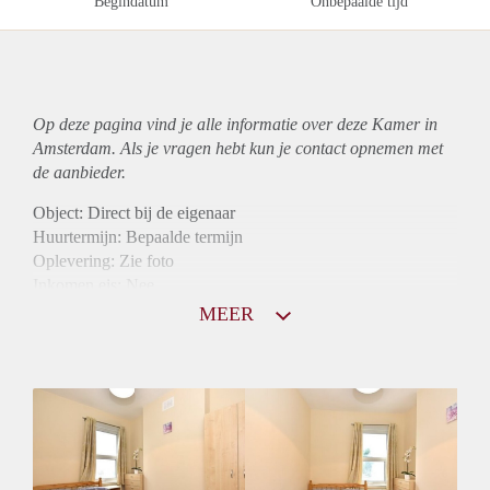
Begindatum
Onbepaalde tijd
Op deze pagina vind je alle informatie over deze Kamer in
Amsterdam. Als je vragen hebt kun je contact opnemen met
de aanbieder.
Object: Direct bij de eigenaar
Huurtermijn: Bepaalde termijn
Oplevering: Zie foto
Inkomen eis: Nee
Borg: 1 maand
MEER
Bemiddeling kosten: Nee
Internet: Ja
Gedeelde keuken: Ja
Gedeelde Douche: Ja
Gedeelde woonkamer: Ja
Huisgenoten: Ja