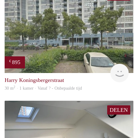
895
€
rent
Harry Koningsbergerstraat
2
30 m
· 1 kamer · Vanaf ? - Onbepaalde tijd
DELEN