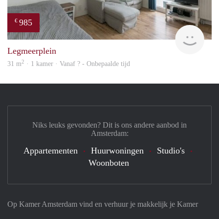
985
€
finde
Legmeerplein
2
31 m
· 1 kamer · Vanaf ? - Onbepaalde tijd
Niks leuks gevonden? Dit is ons andere aanbod in
Amsterdam:
Appartementen
Huurwoningen
Studio's
Woonboten
Op Kamer Amsterdam vind en verhuur je makkelijk je Kamer