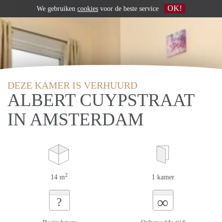
OK!
We gebruiken
cookies
voor de beste service
DEZE KAMER IS VERHUURD
ALBERT CUYPSTRAAT
IN AMSTERDAM
2
14 m
1 kamer
∞
?