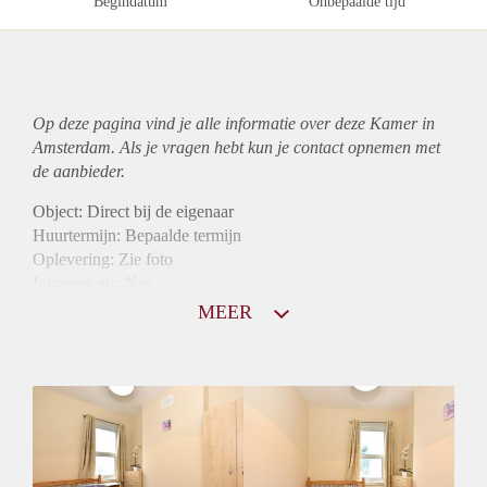
Begindatum
Onbepaalde tijd
Op deze pagina vind je alle informatie over deze Kamer in
Amsterdam. Als je vragen hebt kun je contact opnemen met
de aanbieder.
Object: Direct bij de eigenaar
Huurtermijn: Bepaalde termijn
Oplevering: Zie foto
Inkomen eis: Nee
Borg: 1 maand
MEER
Bemiddeling kosten: Nee
Internet: Ja
Gedeelde keuken: Ja
Gedeelde Douche: Ja
Gedeelde woonkamer: Ja
Huisgenoten: Ja