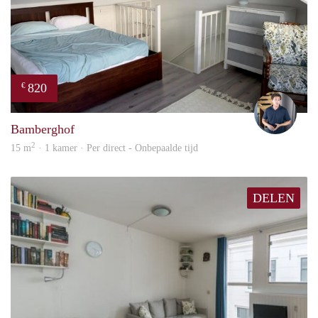
820
€
Nik
Bamberghof
2
15 m
· 1 kamer · Per direct - Onbepaalde tijd
DELEN