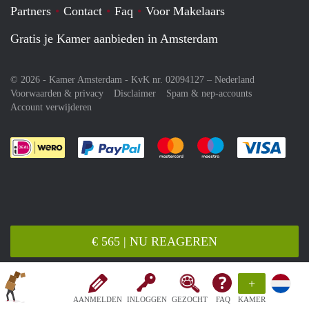
Partners
Contact
Faq
Voor Makelaars
Gratis je Kamer aanbieden in Amsterdam
© 2026 - Kamer Amsterdam - KvK nr. 02094127 –
Nederland
Voorwaarden & privacy
Disclaimer
Spam & nep-accounts
Account verwijderen
Je rekent gemakkelijk af met Paypal
Je rekent gemakkelijk af met M
Je rekent gemakkelij
Je re
€ 565 | NU REAGEREN
+
AANMELDEN
INLOGGEN
GEZOCHT
FAQ
KAMER