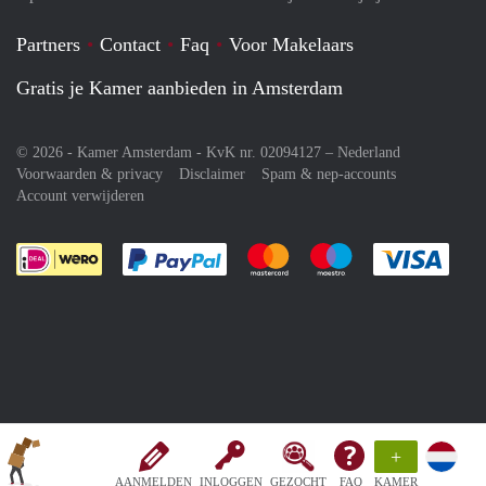
Partners
Contact
Faq
Voor Makelaars
Gratis je Kamer aanbieden in Amsterdam
© 2026 - Kamer Amsterdam - KvK nr. 02094127 –
Nederland
Voorwaarden & privacy
Disclaimer
Spam & nep-accounts
Account verwijderen
Je rekent gemakkelijk af met Paypal
Je rekent gemakkelijk af met M
Je rekent gemakkelij
Je re
+
AANMELDEN
INLOGGEN
GEZOCHT
FAQ
KAMER