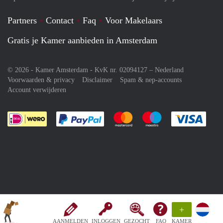
Partners
Contact
Faq
Voor Makelaars
Gratis je Kamer aanbieden in Amsterdam
© 2026 - Kamer Amsterdam - KvK nr. 02094127 –
Nederland
Voorwaarden & privacy
Disclaimer
Spam & nep-accounts
Account verwijderen
Je rekent gemakkelijk af met Paypal
Je rekent gemakkelijk af met M
Je rekent gemakkelij
Je re
+
AANMELDEN
INLOGGEN
GEZOCHT
FAQ
KAMER