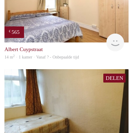
565
€
rent
Albert Cuypstraat
2
14 m
· 1 kamer · Vanaf ? - Onbepaalde tijd
DELEN