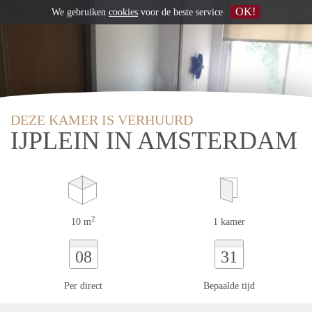
OK!
We gebruiken
cookies
voor de beste service
DEZE KAMER IS VERHUURD
IJPLEIN IN AMSTERDAM
2
10 m
1 kamer
08
31
Per direct
Bepaalde tijd