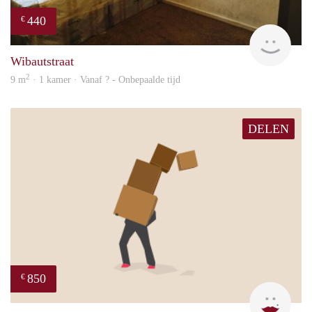
440
€
finde
Wibautstraat
2
9 m
· 1 kamer · Vanaf ? - Onbepaalde tijd
DELEN
850
€
Sigal