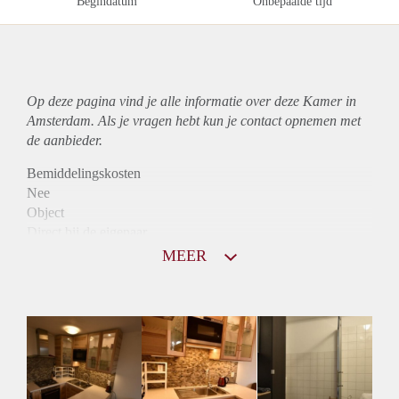
Begindatum
Onbepaalde tijd
Op deze pagina vind je alle informatie over deze Kamer in
Amsterdam. Als je vragen hebt kun je contact opnemen met
de aanbieder.
Bemiddelingskosten
Nee
Object
Direct bij de eigenaar
Borg
MEER
850
Garantiestelling
Mogelijk
Huurtoeslag
Mogelijk
Inkomen eis
3,1 X Maandhuur Bruto