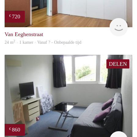
720
€
finde
Van Eeghenstraat
2
24 m
· 1 kamer · Vanaf ? - Onbepaalde tijd
DELEN
860
€
finde