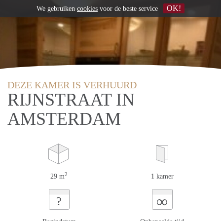
OK!
We gebruiken
cookies
voor de beste service
DEZE KAMER IS VERHUURD
RIJNSTRAAT IN
AMSTERDAM
2
29 m
1 kamer
∞
?