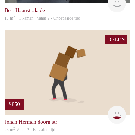
Bert Haanstrakade
2
17 m
· 1 kamer · Vanaf ? - Onbepaalde tijd
DELEN
850
€
Sigal
Johan Herman doorn str
2
23 m
Vanaf ? - Bepaalde tijd