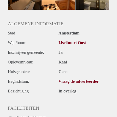
Huurtermijn
Onbepaalde termijn
Oplevering
Gestoffeerd
ALGEMENE INFORMATIE
Stad
Amsterdam
Wijk/buurt:
IJselbuurt Oost
Inschrijven gemeente:
Ja
Opleverniveau:
Kaal
Huisgenoten:
Geen
Begindatum:
Vraag de adverteerder
Bezichtiging
In overleg
FACILITEITEN