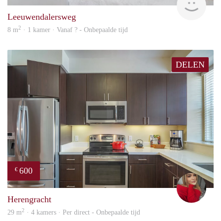
Leeuwendalersweg
2
8 m
· 1 kamer · Vanaf ? - Onbepaalde tijd
DELEN
600
€
fenn
Herengracht
2
29 m
· 4 kamers · Per direct - Onbepaalde tijd