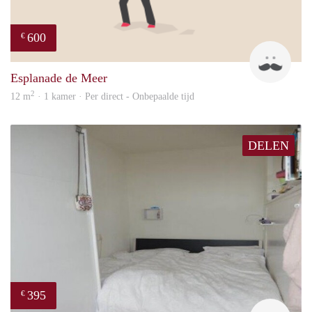
600
€
Henk
Esplanade de Meer
2
12 m
· 1 kamer · Per direct - Onbepaalde tijd
DELEN
395
€
finde