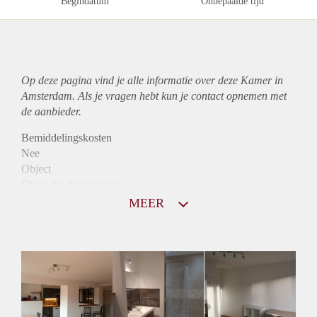
Begindatum
Onbepaalde tijd
Op deze pagina vind je alle informatie over deze Kamer in
Amsterdam. Als je vragen hebt kun je contact opnemen met
de aanbieder.
Bemiddelingskosten
Nee
Object
Direct bij de eigenaar
Borg
MEER
615
Garantiestelling
Niet mogelijk
Huurtoeslag
Mogelijk
Inkomen eis
Huurtermijn