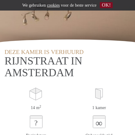
OK!
We gebruiken
cookies
voor de beste service
DEZE KAMER IS VERHUURD
RIJNSTRAAT IN
AMSTERDAM
2
14 m
1 kamer
∞
?