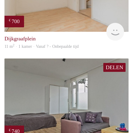
700
€
Woni
Dijkgraafplein
2
11 m
· 1 kamer · Vanaf ? - Onbepaalde tijd
DELEN
740
€