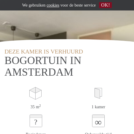
OK!
We gebruiken
cookies
voor de beste service
DEZE KAMER IS VERHUURD
BOGORTUIN IN
AMSTERDAM
2
35 m
1 kamer
∞
?