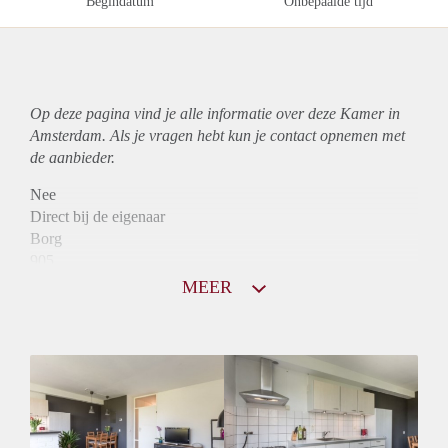
Begindatum
Onbepaalde tijd
Op deze pagina vind je alle informatie over deze Kamer in
Amsterdam. Als je vragen hebt kun je contact opnemen met
de aanbieder.
Nee
Direct bij de eigenaar
Borg
905
Garantiestelling
MEER
Mogelijk
Huurtoeslag
Niet mogelijk
Inkomen eis
2,9 X Maandhuur Bruto
Huurtermijn
Onbepaalde termijn