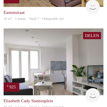
Woni
Eastonstraat
2
10 m
· 1 kamer · Vanaf ? - Onbepaalde tijd
DELEN
925
€
finde
Elizabeth Cady Stantonplein
2