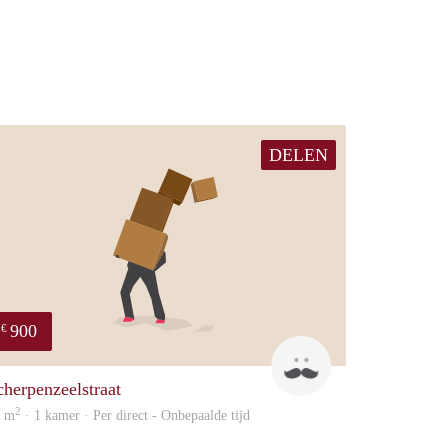
DELEN
900
€
Maurits
cherpenzeelstraat
2
5 m
· 1 kamer · Per direct - Onbepaalde tijd