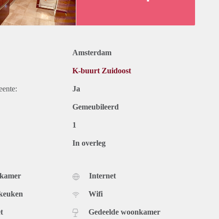
Amsterdam
K-buurt Zuidoost
eente:
Ja
Gemeubileerd
1
In overleg
dkamer
Internet
 keuken
Wifi
t
Gedeelde woonkamer