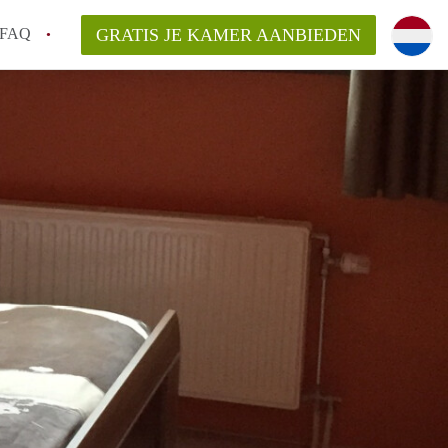
FAQ
GRATIS JE KAMER AANBIEDEN
 een onzelfstandige woonruimte (kamer) in
j een kamer in Amsterdam?
ermen voor een kamer in Amsterdam en wat
r?
 Amsterdam?
en voor de huurder?