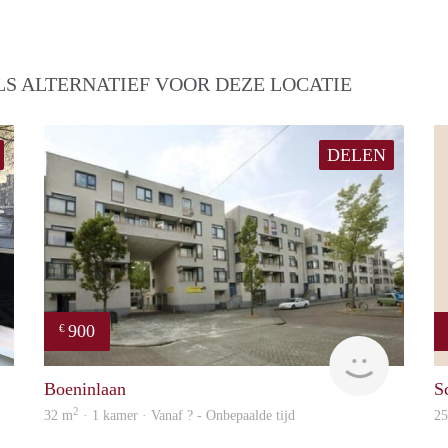
S ALTERNATIEF VOOR DEZE LOCATIE
DELEN
900
€
Ewout
finder
Boeninlaan
S
2
32 m
· 1 kamer · Vanaf ? - Onbepaalde tijd
2