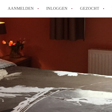
AANMELDEN
INLOGGEN
GEZOCHT
Wat is het puntensysteem voor
Amsterdam?
Wat zijn de opzegtermijnen bi
Wat zijn de populairste zoekt
betekent dit voor jou als zoeke
Wat is een studentenkamer in
Waarom geen bemiddelingskost
Alle veelgestelde vragen