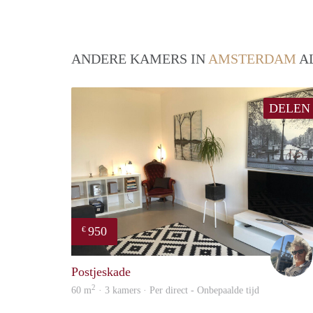
ANDERE KAMERS IN
AMSTERDAM
AL
DELEN
950
€
Postjeskade
2
60 m
· 3 kamers · Per direct - Onbepaalde tijd