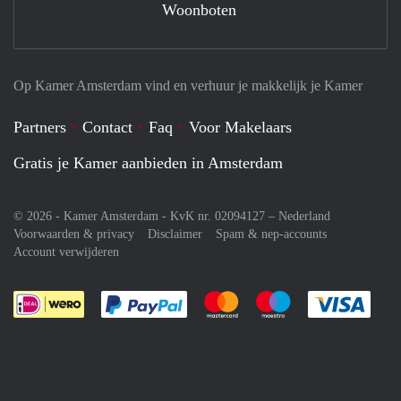
Woonboten
Op Kamer Amsterdam vind en verhuur je makkelijk je Kamer
Partners
Contact
Faq
Voor Makelaars
Gratis je Kamer aanbieden in Amsterdam
© 2026 - Kamer Amsterdam - KvK nr. 02094127 –
Nederland
Voorwaarden & privacy
Disclaimer
Spam & nep-accounts
Account verwijderen
Je rekent gemakkelijk af met Paypal
Je rekent gemakkelijk af met M
Je rekent gemakkelij
Je re