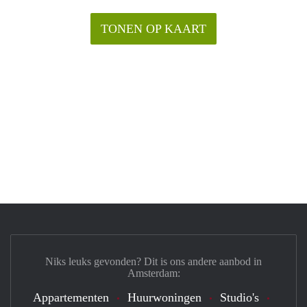
TONEN OP KAART
Niks leuks gevonden? Dit is ons andere aanbod in
Amsterdam:
Appartementen
Huurwoningen
Studio's