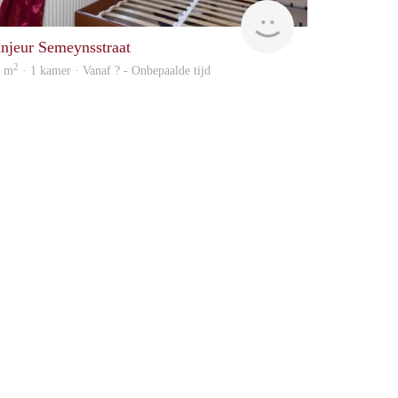
finder
injeur Semeynsstraat
2
2 m
· 1 kamer · Vanaf ? - Onbepaalde tijd