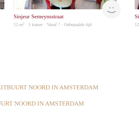
finder
finder
Sinjeur Semeynsstraat
S
2
12 m
· 1 kamer · Vanaf ? - Onbepaalde tijd
1
ITBUURT NOORD IN AMSTERDAM
UURT NOORD IN AMSTERDAM