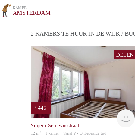
KAMER
AMSTERDAM
2 KAMERS TE HUUR IN DE WIJK / B
DELEN
445
€
Sinjeur Semeynsstraat
2
12 m
· 1 kamer · Vanaf ? - Onbepaalde tijd