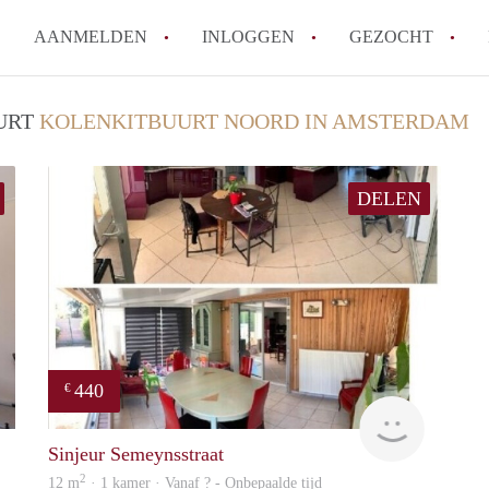
AANMELDEN
INLOGGEN
GEZOCHT
Wat is het puntensysteem voor
UURT
KOLENKITBUURT NOORD IN AMSTERDAM
Amsterdam?
Wat zijn de opzegtermijnen bi
DELEN
Wat zijn de populairste zoekt
betekent dit voor jou als zoeke
Wat is een studentenkamer in
Waarom geen bemiddelingskost
Alle veelgestelde vragen
440
€
finder
finder
Sinjeur Semeynsstraat
2
12 m
· 1 kamer · Vanaf ? - Onbepaalde tijd