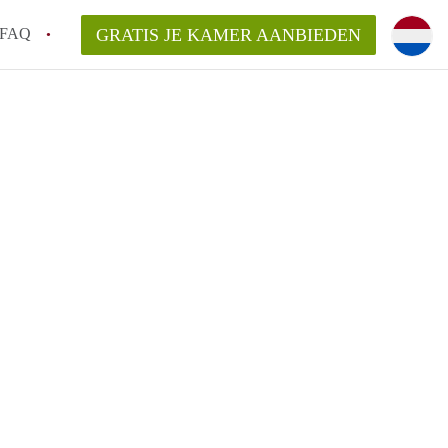
FAQ
GRATIS JE KAMER AANBIEDEN
 een onzelfstandige woonruimte (kamer) in
j een kamer in Amsterdam?
ermen voor een kamer in Amsterdam en wat
r?
 Amsterdam?
en voor de huurder?