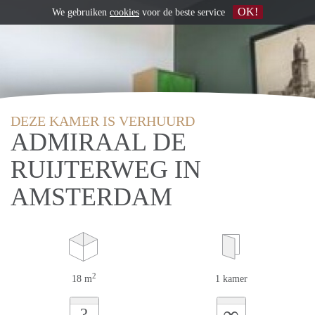
OK!
We gebruiken
cookies
voor de beste service
DEZE KAMER IS VERHUURD
ADMIRAAL DE
RUIJTERWEG IN
AMSTERDAM
2
18 m
1 kamer
∞
?