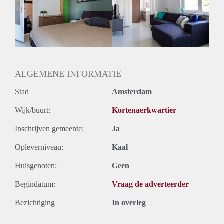
Inkomen eis
N.V.T.
Huurtermijn
Onbepaalde termijn
Oplevering
Kaal
ALGEMENE INFORMATIE
Stad
Amsterdam
Wijk/buurt:
Kortenaerkwartier
Inschrijven gemeente:
Ja
Opleverniveau:
Kaal
Huisgenoten:
Geen
Begindatum:
Vraag de adverteerder
Bezichtiging
In overleg