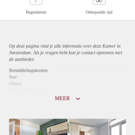
Begindatum
Onbepaalde tijd
Op deze pagina vind je alle informatie over deze Kamer in
Amsterdam. Als je vragen hebt kun je contact opnemen met
de aanbieder.
Bemiddelingskosten
Nee
Object
Direct bij de eigenaar
Borg
MEER
750
Garantiestelling
Niet mogelijk
Huurtoeslag
Mogelijk