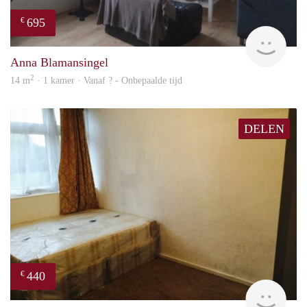
695
€
finde
Anna Blamansingel
2
14 m
· 1 kamer · Vanaf ? - Onbepaalde tijd
DELEN
440
€
finde