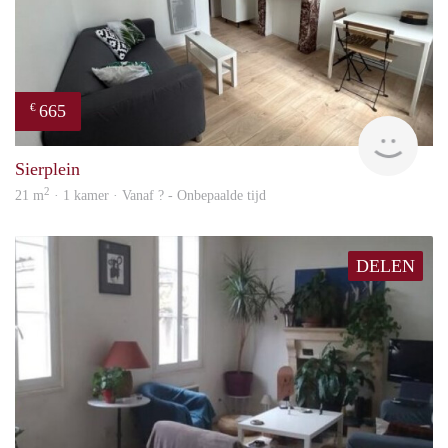
665
€
finde
Sierplein
2
21 m
· 1 kamer · Vanaf ? - Onbepaalde tijd
DELEN