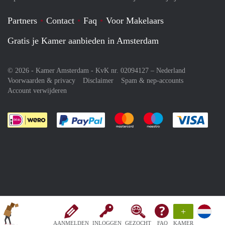
Partners
Contact
Faq
Voor Makelaars
Gratis je Kamer aanbieden in Amsterdam
© 2026 - Kamer Amsterdam - KvK nr. 02094127 –
Nederland
Voorwaarden & privacy
Disclaimer
Spam & nep-accounts
Account verwijderen
Je rekent gemakkelijk af met Paypal
Je rekent gemakkelijk af met M
Je rekent gemakkelij
Je re
+
AANMELDEN
INLOGGEN
GEZOCHT
FAQ
KAMER