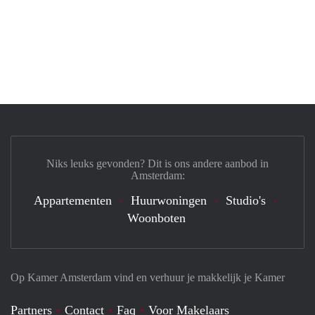
Niks leuks gevonden? Dit is ons andere aanbod in
Amsterdam:
Appartementen
Huurwoningen
Studio's
Woonboten
Op Kamer Amsterdam vind en verhuur je makkelijk je Kamer
Partners
Contact
Faq
Voor Makelaars