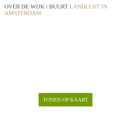
OVER DE WIJK / BUURT
LANDLUST IN
AMSTERDAM
TONEN OP KAART