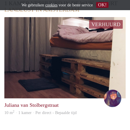
1 KAMER VERHUURD IN DE WIJK / BUURT
OK!
We gebruiken
cookies
voor de beste service
LANDLUST IN AMSTERDAM
VERHUURD
Sabi
Juliana van Stolbergstraat
2
10 m
· 1 kamer · Per direct - Bepaalde tijd