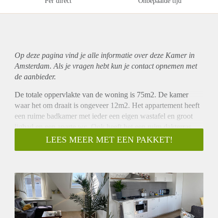
Per direct
Onbepaalde tijd
Op deze pagina vind je alle informatie over deze Kamer in
Amsterdam. Als je vragen hebt kun je contact opnemen met
de aanbieder.
De totale oppervlakte van de woning is 75m2. De kamer
waar het om draait is ongeveer 12m2. Het appartement heeft
een ruime badkamer met ieder een eigen wastafel en groot
ligbad en een aparte wc. Ook heeft het een ruim dakterras
waar je de hele dag in de zon kunt zitten en de hele stad kunt
LEES MEER MET EEN PAKKET!
zien. Het huis is 3 jaar geleden nieuw opgeleverd dus ziet er
helemaal netjes uit. Het appartement ligt op nog geen minuut
lopen van het winkelcentrum Oostpoort waar alle winkels
zitten die je nodig hebt (ah, jumbo, hema, etos, h&m etc).
Ik zoek een vrouwelijk huisgenootje van 25+ die ook
werkend is. De huur bedraagt 915 euro incl. Stuur me een
berichtje voor meer informatie of bij interesse!