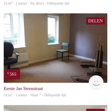
2
15 m
· 1 kamer · Per direct - Onbepaalde tijd
DELEN
565
€
rent
Eerste Jan Steenstraat
2
14 m
· 1 kamer · Vanaf ? - Onbepaalde tijd