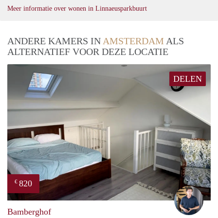
Meer informatie over wonen in Linnaeusparkbuurt
ANDERE KAMERS IN
AMSTERDAM
ALS
ALTERNATIEF VOOR DEZE LOCATIE
DELEN
820
€
Nik
Bamberghof