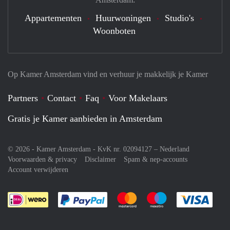
Appartementen
Huurwoningen
Studio's
Woonboten
Op Kamer Amsterdam vind en verhuur je makkelijk je Kamer
Partners
Contact
Faq
Voor Makelaars
Gratis je Kamer aanbieden in Amsterdam
© 2026 - Kamer Amsterdam - KvK nr. 02094127 –
Nederland
Voorwaarden & privacy
Disclaimer
Spam & nep-accounts
Account verwijderen
Je rekent gemakkelijk af met Paypal
Je rekent gemakkelijk af met M
Je rekent gemakkelij
Je re