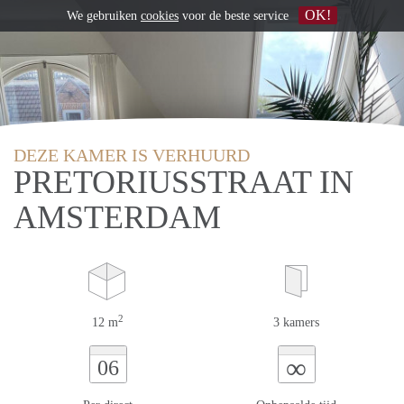
OK!
We gebruiken
cookies
voor de beste service
DEZE KAMER IS VERHUURD
PRETORIUSSTRAAT IN
AMSTERDAM
2
12 m
3 kamers
∞
06