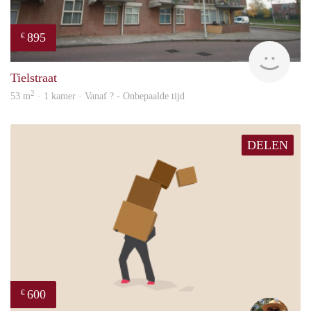
895
€
Woni
Tielstraat
2
53 m
· 1 kamer · Vanaf ? - Onbepaalde tijd
DELEN
600
€
Step