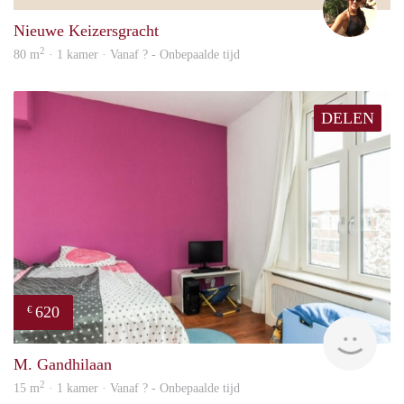
Nieuwe Keizersgracht
2
80 m
· 1 kamer · Vanaf ? - Onbepaalde tijd
DELEN
620
€
Woni
M. Gandhilaan
2
15 m
· 1 kamer · Vanaf ? - Onbepaalde tijd