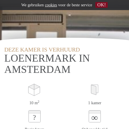
OK!
We gebruiken
cookies
voor de beste service
DEZE KAMER IS VERHUURD
LOENERMARK IN
AMSTERDAM
2
10 m
1 kamer
∞
?