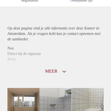
Begindatum
Onbepaalde tijd
Op deze pagina vind je alle informatie over deze Kamer in
Amsterdam. Als je vragen hebt kun je contact opnemen met
de aanbieder.
Nee
Direct bij de eigenaar
Borg
1165
Garantiestelling
MEER
Mogelijk
Huurtoeslag
Niet mogelijk
Inkomen eis
3,0 X Maandhuur Bruto
Huurtermijn
Onbepaalde termijn