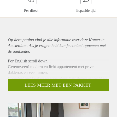
Per direct
Bepaalde tijd
Op deze pagina vind je alle informatie over deze Kamer in
Amsterdam. Als je vragen hebt kun je contact opnemen met
de aanbieder.
For English scroll down...
Gerenoveerd modern en licht appartement met prive
dakterras en veel ramen.
Compleet met keuken en apparatuur, hardstenen aanrecht en
combi oven, nieuwe badkamer, wasmachine.
LEES MEER MET EEN PAKKET!
Gelegen aan het water en vlakbij openbaar vervoer.
Kom kijken en u heeft uw (t)huis gevonden!
Deze informatie is door ons met de nodige zorgvuldigheid
samengesteld. Onzerzijds wordt echter geen enkele
aansprakelijkheid aanvaard voor enige onvolledigheid,