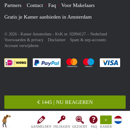
Partners
Contact
Faq
Voor Makelaars
Gratis je Kamer aanbieden in Amsterdam
© 2026 - Kamer Amsterdam - KvK nr. 02094127 –
Nederland
Voorwaarden & privacy
Disclaimer
Spam & nep-accounts
Account verwijderen
Je rekent gemakkelijk af met Paypal
Je rekent gemakkelijk af met M
Je rekent gemakkelij
Je re
€ 1445 | NU REAGEREN
+
AANMELDEN
INLOGGEN
GEZOCHT
FAQ
KAMER