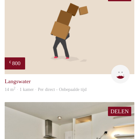
800
€
Dila
Langswater
2
14 m
· 1 kamer · Per direct - Onbepaalde tijd
DELEN