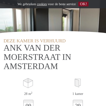
OK!
We gebruiken
cookies
voor de beste service
DEZE KAMER IS VERHUURD
ANK VAN DER
MOERSTRAAT IN
AMSTERDAM
2
28 m
1 kamer
09
29