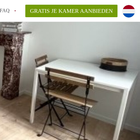
FAQ
GRATIS JE KAMER AANBIEDEN
 een onzelfstandige woonruimte (kamer) in
j een kamer in Amsterdam?
ermen voor een kamer in Amsterdam en wat
r?
 Amsterdam?
en voor de huurder?