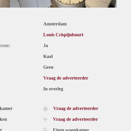
Amsterdam
Louis Crispijnbuurt
eente:
Ja
Kaal
Geen
Vraag de adverteerder
In overleg
dkamer
Vraag de adverteerder
uken
Vraag de adverteerder
t
Eigen woonkamer