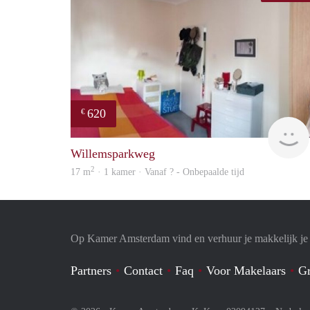
620
€
Willemsparkweg
2
17 m
· 1 kamer · Vanaf ? - Onbepaalde tijd
Op Kamer Amsterdam vind en verhuur je makkelijk j
Partners
Contact
Faq
Voor Makelaars
Gr