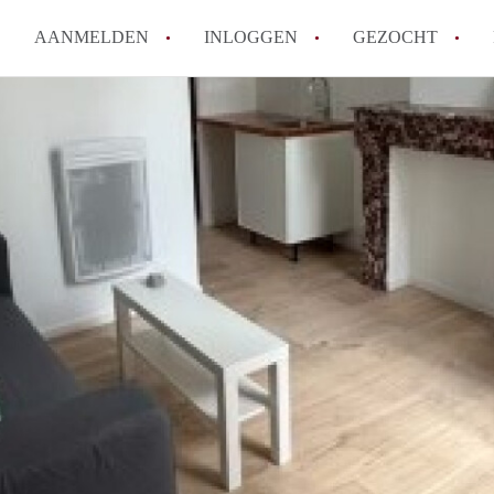
AANMELDEN
INLOGGEN
GEZOCHT
Wat is het puntensysteem voor
Amsterdam?
Wat zijn de opzegtermijnen bi
Wat zijn de populairste zoekt
betekent dit voor jou als zoeke
Wat is een studentenkamer in
Waarom geen bemiddelingskost
Alle veelgestelde vragen