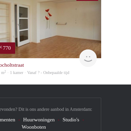
770
€
rent
ocholtstraat
2
8 m
· 1 kamer · Vanaf ? - Onbepaalde tijd
evonden? Dit is ons andere aanbod in Amsterdam:
ementen
Huurwoningen
Studio's
Woonboten