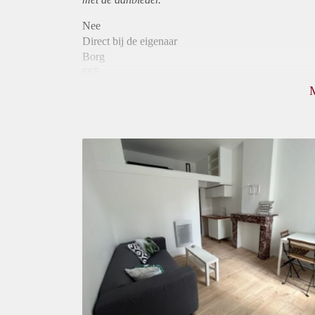
Nee
Direct bij de eigenaar
Borg
665
Garantiestelling
Niet mogelijk
Huurtoeslag
Mogelijk
Inkomen eis
N.V.T.
Huurtermijn
Onbepaalde termijn
Oplevering
Kaal