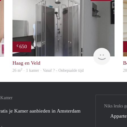
650
€
rent
finder
Haag en Veld
B
2
26 m
· 1 kamer · Vanaf ? - Onbepaalde tijd
2
e Kamer
Niks leuks g
atis je Kamer aanbieden in Amsterdam
Appart