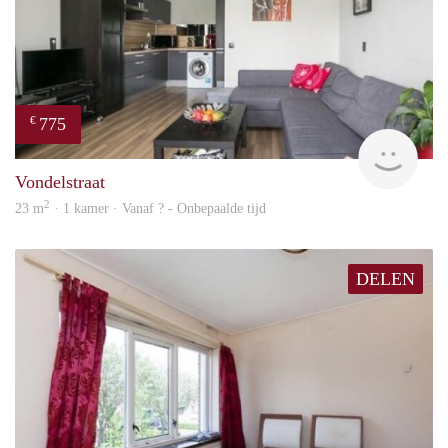
775
€
rent
Vondelstraat
2
23 m
· 1 kamer · Vanaf ? - Onbepaalde tijd
DELEN