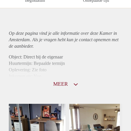
Begindatum
Onbepaalde tijd
Op deze pagina vind je alle informatie over deze Kamer in
Amsterdam. Als je vragen hebt kun je contact opnemen met
de aanbieder.
Object: Direct bij de eigenaar
Huurtermijn: Bepaalde termijn
Oplevering: Zie foto
Inkomen eis: Nee
Borg: 1 maand
MEER
Bemiddeling kosten: Nee
Internet: Ja
Gedeelde keuken: Ja
Gedeelde Douche: Ja
Gedeelde woonkamer: Ja
Huisgenoten: Ja
Geslacht huisgenoten: Gemengd