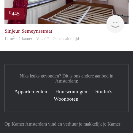
445
€
finde
Sinjeur Semeynsstraat
2
12 m
· 1 kamer · Vanaf ? - Onbepaalde tijd
Niks leuks gevonden? Dit is ons andere aanbod in
Amsterdam:
Appartementen
Huurwoningen
Studio's
Woonboten
Op Kamer Amsterdam vind en verhuur je makkelijk je Kamer