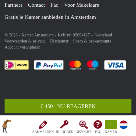
Partners
Contact
Faq
Voor Makelaars
Gratis je Kamer aanbieden in Amsterdam
© 2026 - Kamer Amsterdam - KvK nr. 02094127 –
Nederland
Voorwaarden & privacy
Disclaimer
Spam & nep-accounts
Account verwijderen
Je rekent gemakkelijk af met Paypal
Je rekent gemakkelijk af met M
Je rekent gemakkelij
Je re
€ 450 | NU REAGEREN
+
AANMELDEN
INLOGGEN
GEZOCHT
FAQ
KAMER