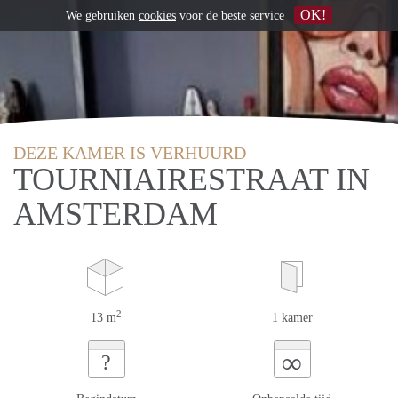
OK!
We gebruiken
cookies
voor de beste service
DEZE KAMER IS VERHUURD
TOURNIAIRESTRAAT IN
AMSTERDAM
2
13 m
1 kamer
∞
?