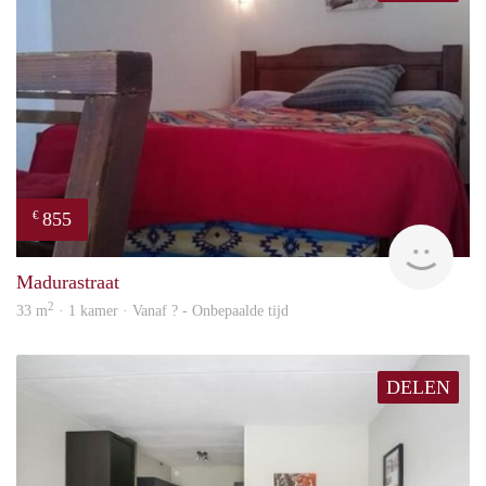
855
€
finde
Madurastraat
2
33 m
· 1 kamer · Vanaf ? - Onbepaalde tijd
DELEN