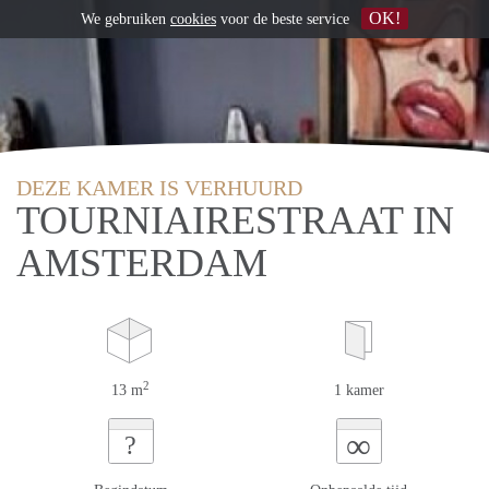
OK!
We gebruiken
cookies
voor de beste service
DEZE KAMER IS VERHUURD
TOURNIAIRESTRAAT IN
AMSTERDAM
2
13 m
1 kamer
∞
?