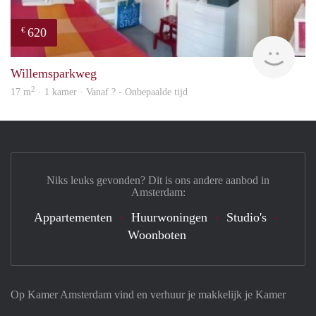
620
€
finde
Willemsparkweg
2
17 m
· 1 kamer · Vanaf ? - Onbepaalde tijd
Niks leuks gevonden? Dit is ons andere aanbod in
Amsterdam:
Appartementen
Huurwoningen
Studio's
Woonboten
Op Kamer Amsterdam vind en verhuur je makkelijk je Kamer