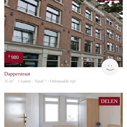
980
€
finde
Dapperstraat
2
35 m
· 1 kamer · Vanaf ? - Onbepaalde tijd
DELEN