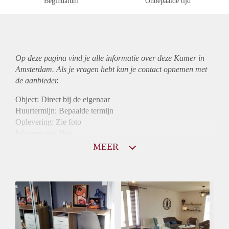
Begindatum
Onbepaalde tijd
Op deze pagina vind je alle informatie over deze Kamer in
Amsterdam. Als je vragen hebt kun je contact opnemen met
de aanbieder.
Object: Direct bij de eigenaar
Huurtermijn: Bepaalde termijn
Oplevering: Zie foto
Inkomen eis: Nee
Borg: 1 maand
MEER
Bemiddeling kosten: Nee
Internet: Ja
Gedeelde keuken: Ja
Gedeelde Douche: Ja
Gedeelde woonkamer: Ja
Huisgenoten: Ja
Geslacht huisgenoten: Gemengd