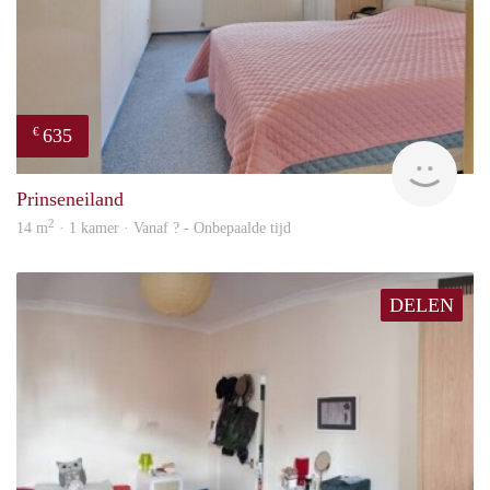
635
€
Woni
Prinseneiland
2
14 m
· 1 kamer · Vanaf ? - Onbepaalde tijd
DELEN