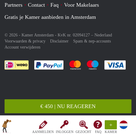
Partners
Contact
Faq
Voor Makelaars
Gratis je Kamer aanbieden in Amsterdam
© 2026 - Kamer Amsterdam - KvK nr. 02094127 –
Nederland
Voorwaarden & privacy
Disclaimer
Spam & nep-accounts
Account verwijderen
Je rekent gemakkelijk af met Paypal
Je rekent gemakkelijk af met M
Je rekent gemakkelij
Je re
€ 450 | NU REAGEREN
+
AANMELDEN
INLOGGEN
GEZOCHT
FAQ
KAMER