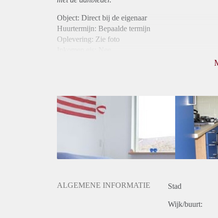
Object: Direct bij de eigenaar
Huurtermijn: Bepaalde termijn
Oplevering: Zie foto
Inkomen eis: Nee
Borg: 1 maand
Bemiddeling kosten: Nee
Internet: Ja
Gedeelde keuken: Ja
Gedeelde Douche: Ja
Gedeelde woonkamer: Ja
Huisgenoten: Ja
ALGEMENE INFORMATIE
Stad
Wijk/buurt: