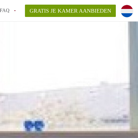
FAQ
GRATIS JE KAMER AANBIEDEN
 een onzelfstandige woonruimte (kamer) in
j een kamer in Amsterdam?
ermen voor een kamer in Amsterdam en wat
r?
 Amsterdam?
en voor de huurder?