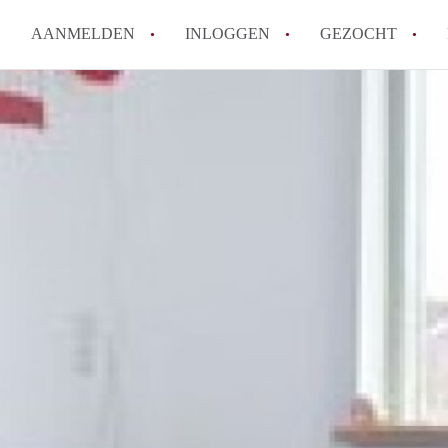
AANMELDEN
INLOGGEN
GEZOCHT
Wat is het puntensysteem voor
Amsterdam?
Wat zijn de opzegtermijnen bi
Wat zijn de populairste zoekt
betekent dit voor jou als zoeke
Wat is een studentenkamer in
Waarom geen bemiddelingskost
Alle veelgestelde vragen