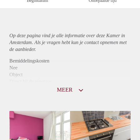
Begindatum
Onbepaalde tijd
Op deze pagina vind je alle informatie over deze Kamer in
Amsterdam. Als je vragen hebt kun je contact opnemen met
de aanbieder.
Bemiddelingskosten
Nee
Object
Direct bij de eigenaar
Borg
MEER
600
Garantiestelling
Niet mogelijk
Huurtoeslag
Niet mogelijk
Inkomen eis
N.V.T.