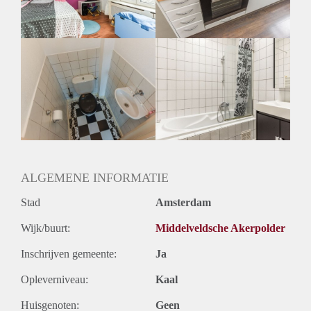
Huurtermijn
Onbepaalde termijn
Oplevering
Gestoffeerd
ALGEMENE INFORMATIE
Stad
Amsterdam
Wijk/buurt:
Middelveldsche Akerpolder
Inschrijven gemeente:
Ja
Opleverniveau:
Kaal
Huisgenoten:
Geen