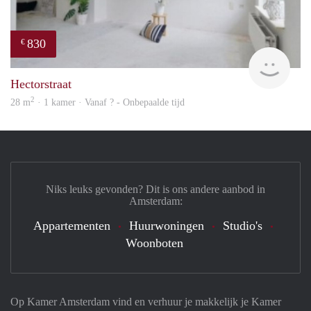
830
€
rent
Hectorstraat
2
28 m
· 1 kamer · Vanaf ? - Onbepaalde tijd
Niks leuks gevonden? Dit is ons andere aanbod in
Amsterdam:
Appartementen
Huurwoningen
Studio's
Woonboten
Op Kamer Amsterdam vind en verhuur je makkelijk je Kamer