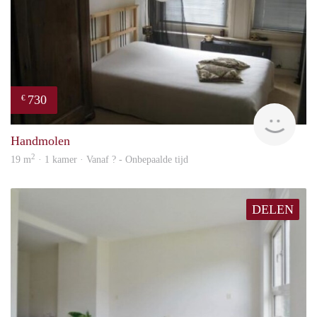
730
€
finde
Handmolen
2
19 m
· 1 kamer · Vanaf ? - Onbepaalde tijd
DELEN