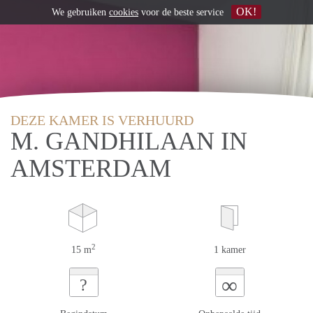
OK!
We gebruiken
cookies
voor de beste service
DEZE KAMER IS VERHUURD
M. GANDHILAAN IN
AMSTERDAM
2
15 m
1 kamer
∞
?