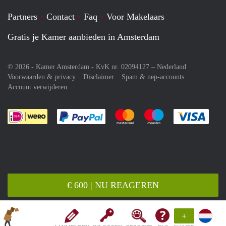
Partners
Contact
Faq
Voor Makelaars
Gratis je Kamer aanbieden in Amsterdam
© 2026 - Kamer Amsterdam - KvK nr. 02094127 –
Nederland
Voorwaarden & privacy
Disclaimer
Spam & nep-accounts
Account verwijderen
Je rekent gemakkelijk af met Paypal
Je rekent gemakkelijk af met M
Je rekent gemakkelij
Je re
€ 600 | NU REAGEREN
+