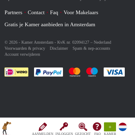
Partners
Contact
Faq
Voor Makelaars
Gratis je Kamer aanbieden in Amsterdam
© 2026 - Kamer Amsterdam - KvK nr. 02094127 –
Nederland
Voorwaarden & privacy
Disclaimer
Spam & nep-accounts
Account verwijderen
Je rekent gemakkelijk af met Paypal
Je rekent gemakkelijk af met M
Je rekent gemakkelij
Je re
+
AANMELDEN
INLOGGEN
GEZOCHT
FAQ
KAMER