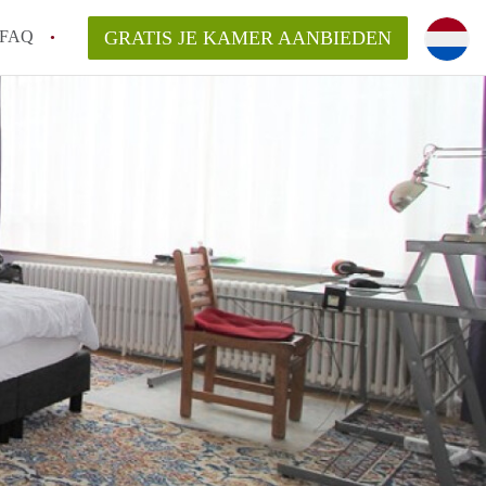
FAQ
GRATIS JE KAMER AANBIEDEN
 een onzelfstandige woonruimte (kamer) in
j een kamer in Amsterdam?
ermen voor een kamer in Amsterdam en wat
r?
 Amsterdam?
en voor de huurder?