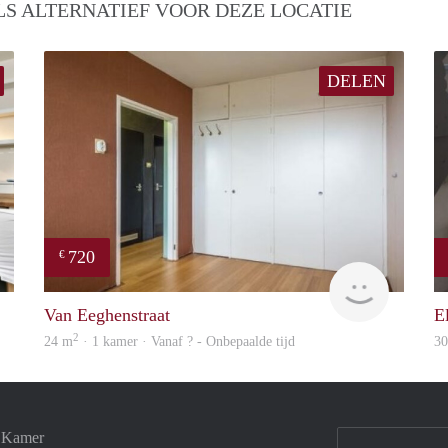
S ALTERNATIEF VOOR DEZE LOCATIE
DELEN
720
€
Woning
finder
Van Eeghenstraat
E
2
24 m
· 1 kamer · Vanaf ? - Onbepaalde tijd
3
e Kamer