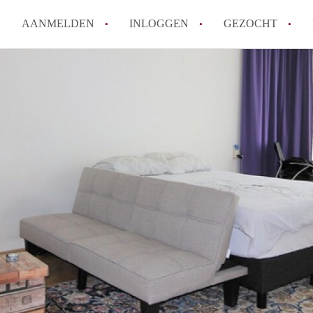
AANMELDEN
INLOGGEN
GEZOCHT
Wat is het puntensysteem voor
Amsterdam?
Wat zijn de opzegtermijnen bi
Wat zijn de populairste zoekt
betekent dit voor jou als zoeke
Wat is een studentenkamer in
Waarom geen bemiddelingskost
Alle veelgestelde vragen