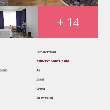
as, water, electricity, internet, television, government taxes
+ 14
Amsterdam
Minervabuurt Zuid
eente:
Ja
Kaal
Geen
In overleg