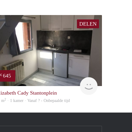
DELEN
645
€
finder
lizabeth Cady Stantonplein
2
0 m
· 1 kamer · Vanaf ? - Onbepaalde tijd