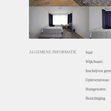
- Nice balcony
Rental price € 1152,- INCLUDING utilities (includes g
and service costs)
Deposit equal to 2 months rent
ALGEMENE INFORMATIE
Stad
Wijk/buurt:
Inschrijven gem
Opleverniveau:
Huisgenoten:
Bezichtiging