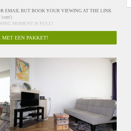
OR EMAIL BUT BOOK YOUR VIEWING AT THE LINK
 'com')
EWING MOMENT IS FULL!
ourbetstraat10-2
 MET EEN PAKKET!
location and space of this apartment is great. Most of the time
 you need a steady place in Amsterdam Zuid to relax and sleep.
nths, indefenite ( MODEL A CONTRACT )
so you only need to clean your own room
esk, sofa and TV