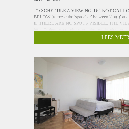
TO SCHEDULE A VIEWING, DO NOT CALL 
BELOW (remove the 'spacebar' between 'dot(.)' and
IF THERE ARE NO SPOTS VISIBLE, THE VI
https://calendly. com/housingnet/property-viewing-c
ONLY AVAILABLE FOR A WORKING SINGLE
LEES MEER
NO SHARING
NO STUDENTS
NO ONLINE VIEWINGS
Large bright room available in shared apartment. The 
all occupants are working so this place is perfect if
- Available from 01-11-2022 a minimum of 12 mo
- Income requirement 3,5 x the rental price
- Max 1 person (no couples)
- No pets
- Communial spaces will be cleaned every 2 weeks 
- Room is furnished with a double bed, wardrobe, d
- Room 30m2 Total apartment is 120m2
- Wooden floors
- Large shared kitchen with built-in appliances