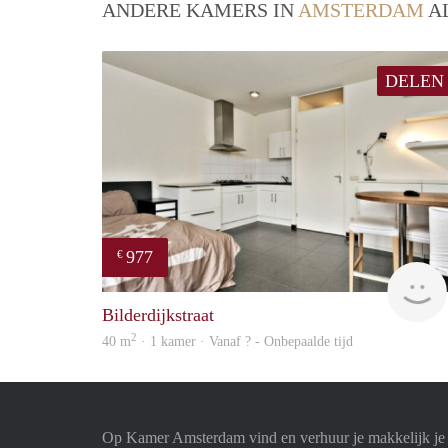
ANDERE KAMERS IN
AMSTERDAM
AL
DELEN
977
€
Bilderdijkstraat
2
40 m
· 1 kamer · Vanaf ? - Onbepaalde tijd
Op Kamer Amsterdam vind en verhuur je makkelijk j