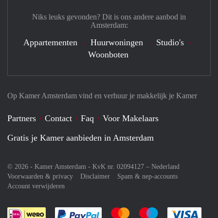
Niks leuks gevonden? Dit is ons andere aanbod in
Amsterdam:
Appartementen
Huurwoningen
Studio's
Woonboten
Op Kamer Amsterdam vind en verhuur je makkelijk je Kamer
Partners
Contact
Faq
Voor Makelaars
Gratis je Kamer aanbieden in Amsterdam
© 2026 - Kamer Amsterdam - KvK nr. 02094127 –
Nederland
Voorwaarden & privacy
Disclaimer
Spam & nep-accounts
Account verwijderen
Je rekent gemakkelijk af met Paypal
Je rekent gemakkelijk af met M
Je rekent gemakkelij
Je re