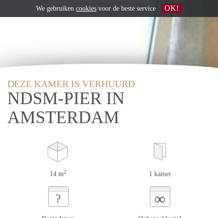
OK!
We gebruiken
cookies
voor de beste service
DEZE KAMER IS VERHUURD
NDSM-PIER IN
AMSTERDAM
2
14 m
1 kamer
∞
?