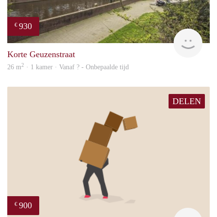
930
€
rent
Korte Geuzenstraat
2
26 m
· 1 kamer · Vanaf ? - Onbepaalde tijd
DELEN
900
€
Maur