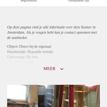
Begindatum
Onbepaalde tijd
Op deze pagina vind je alle informatie over deze Kamer in
Amsterdam. Als je vragen hebt kun je contact opnemen met
de aanbieder.
Object: Direct bij de eigenaar
Huurtermijn: Bepaalde termijn
Oplevering: Zie foto
Inkomen eis: Nee
Borg: 1 maand
MEER
Bemiddeling kosten: Nee
Internet: Ja
Gedeelde keuken: Ja
Gedeelde Douche: Ja
Gedeelde woonkamer: Ja
Huisgenoten: Ja
Geslacht huisgenoten: Gemengd