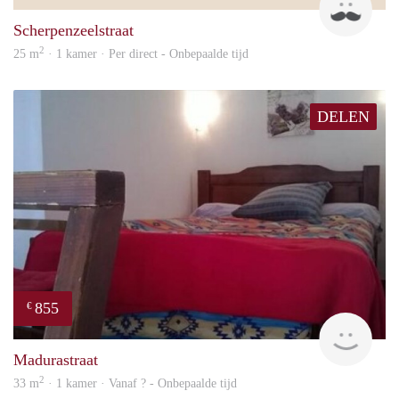
Scherpenzeelstraat
2
25 m
· 1 kamer · Per direct - Onbepaalde tijd
DELEN
855
€
finde
Madurastraat
2
33 m
· 1 kamer · Vanaf ? - Onbepaalde tijd