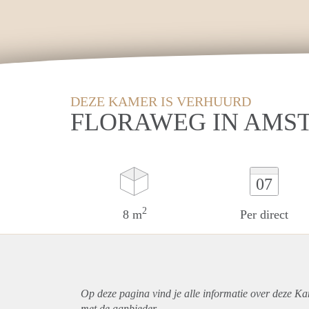
DEZE KAMER IS VERHUURD
FLORAWEG IN AMS
07
2
8 m
Per direct
Op deze pagina vind je alle informatie over deze K
met de aanbieder.