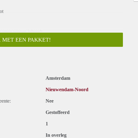
ot
t samen wonen inhoudt
 MET EEN PAKKET!
Amsterdam
Nieuwendam-Noord
eente:
Nee
Gestoffeerd
1
In overleg