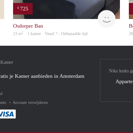
725
€
Stephanie
finder
Osdorper Ban
B
2
23 m
· 1 kamer · Vanaf ? - Onbepaalde tijd
2
e Kamer
Niks leuks g
atis je Kamer aanbieden in Amsterdam
Appart
nd
unts
Account verwijderen
met Paypal
kelijk af met Mastercard
ent gemakkelijk af met Meastro
Je rekent gemakkelijk af met Visa