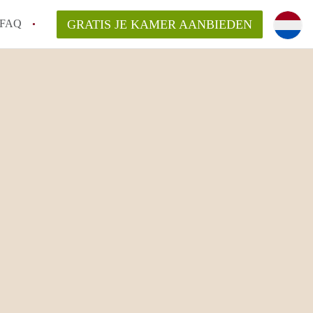
FAQ
GRATIS JE KAMER AANBIEDEN
 een onzelfstandige woonruimte (kamer) in
j een kamer in Amsterdam?
ermen voor een kamer in Amsterdam en wat
r?
 Amsterdam?
en voor de huurder?