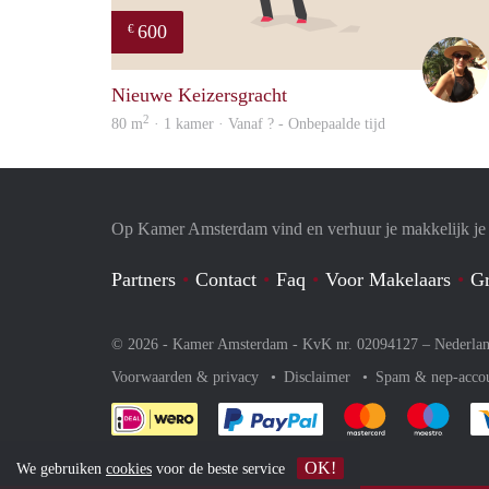
600
€
Nieuwe Keizersgracht
2
80 m
· 1 kamer · Vanaf ? - Onbepaalde tijd
Op Kamer Amsterdam vind en verhuur je makkelijk j
Partners
Contact
Faq
Voor Makelaars
Gr
© 2026 - Kamer Amsterdam - KvK nr. 02094127 –
Nederla
Voorwaarden & privacy
Disclaimer
Spam & nep-acco
Je rekent gemakkelijk af 
Je rekent gemak
Je rek
OK!
We gebruiken
cookies
voor de beste service