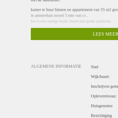
kamer te huur binnen en appartement van 55 m2 gro
in amsterdam noord 5 min van cs .
het is een rustige leuke buurt met gratis parkeren
ik zoek een rustige volwassen persoon die weet wa
dus rekening houdt met ander
LEES MEER
ps geen feest beest !!!!!
voor vragen kunt u mij mailen
mvg
ALGEMENE INFORMATIE
Stad
Wijk/buurt:
Inschrijven gem
Opleverniveau:
Huisgenoten:
Bezichtiging