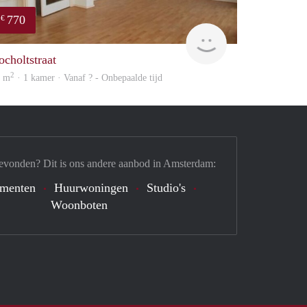
770
€
finder
ocholtstraat
2
8 m
· 1 kamer · Vanaf ? - Onbepaalde tijd
evonden? Dit is ons andere aanbod in Amsterdam:
ementen
Huurwoningen
Studio's
Woonboten