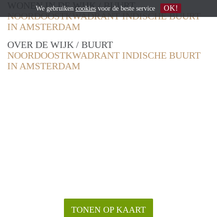
WONEN IN DE WIJK / BUURT
OK!
We gebruiken
cookies
voor de beste service
NOORDOOSTKWADRANT INDISCHE BUURT
IN AMSTERDAM
OVER DE WIJK / BUURT
NOORDOOSTKWADRANT INDISCHE BUURT
IN AMSTERDAM
TONEN OP KAART