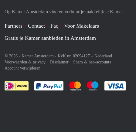
Op Kamer Amsterdam vind en verhuur je makkelijk je Kamer
Partners
Contact
Faq
Voor Makelaars
Gratis je Kamer aanbieden in Amsterdam
© 2026 - Kamer Amsterdam - KvK nr. 02094127 –
Nederland
Voorwaarden & privacy
Disclaimer
Spam & nep-accounts
Account verwijderen
Je rekent gemakkelijk af met Paypal
Je rekent gemakkelijk af met M
Je rekent gemakkelij
Je re