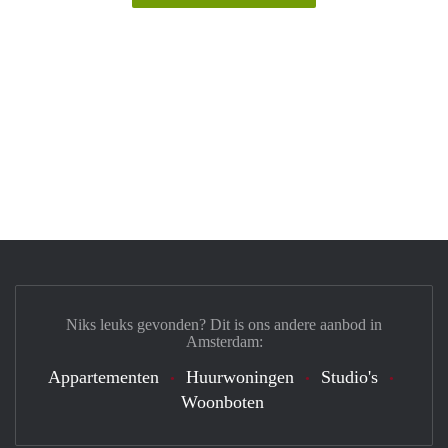
Niks leuks gevonden? Dit is ons andere aanbod in
Amsterdam:
Appartementen
Huurwoningen
Studio's
Woonboten