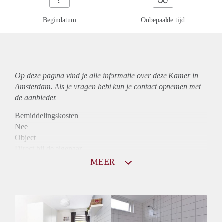
Begindatum
Onbepaalde tijd
Op deze pagina vind je alle informatie over deze Kamer in
Amsterdam. Als je vragen hebt kun je contact opnemen met
de aanbieder.
Bemiddelingskosten
Nee
Object
Direct bij de eigenaar
Borg
MEER
390
Garantiestelling
Niet mogelijk
Huurtoeslag
Niet mogelijk