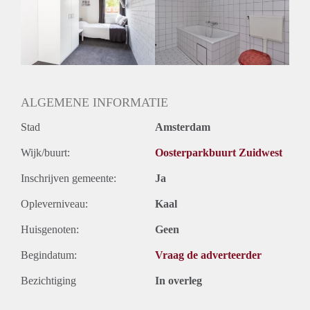
Inkomen eis
N.V.T.
Huurtermijn
Onbepaalde termijn
Oplevering
Gestoffeerd
ALGEMENE INFORMATIE
Stad
Amsterdam
Wijk/buurt:
Oosterparkbuurt Zuidwest
Inschrijven gemeente:
Ja
Opleverniveau:
Kaal
Huisgenoten:
Geen
Begindatum:
Vraag de adverteerder
Bezichtiging
In overleg