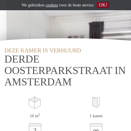
OK!
We gebruiken
cookies
voor de beste service
DEZE KAMER IS VERHUURD
DERDE
OOSTERPARKSTRAAT IN
AMSTERDAM
2
10 m
1 kamer
∞
?