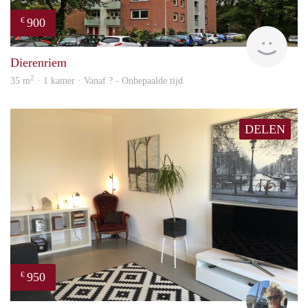
900
€
finde
Dierenriem
2
35 m
· 1 kamer · Vanaf ? - Onbepaalde tijd
DELEN
950
€
Ewou