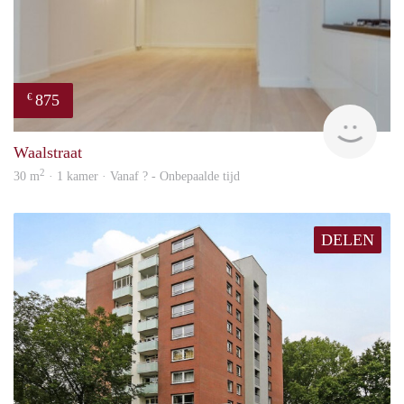
875
€
rent
Waalstraat
2
30 m
· 1 kamer · Vanaf ? - Onbepaalde tijd
DELEN