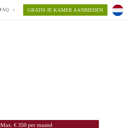
FAQ
GRATIS JE KAMER AANBIEDEN
 een onzelfstandige woonruimte (kamer) in
j een kamer in Amsterdam?
ermen voor een kamer in Amsterdam en wat
r?
 Amsterdam?
en voor de huurder?
Max. € 350 per maand