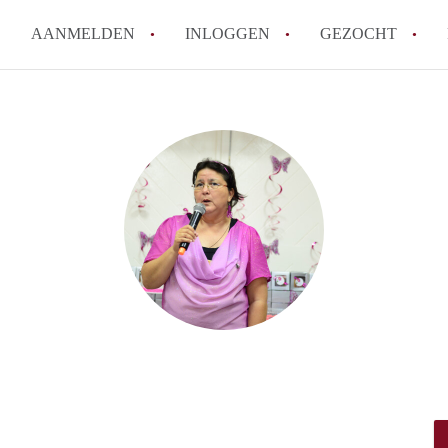
AANMELDEN
INLOGGEN
GEZOCHT
Wat is het puntensysteem voor
Amsterdam?
Wat zijn de opzegtermijnen bi
Wat zijn de populairste zoekt
betekent dit voor jou als zoeke
Wat is een studentenkamer in
Waarom geen bemiddelingskost
Alle veelgestelde vragen