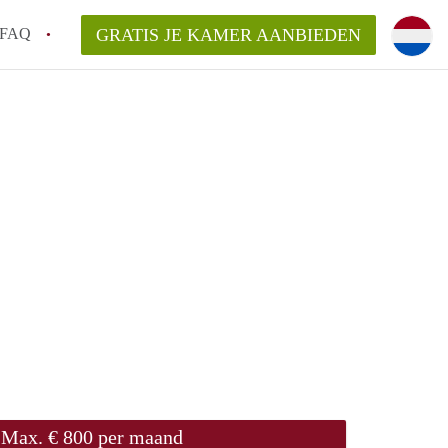
FAQ
GRATIS JE KAMER AANBIEDEN
 een onzelfstandige woonruimte (kamer) in
j een kamer in Amsterdam?
ermen voor een kamer in Amsterdam en wat
r?
 Amsterdam?
en voor de huurder?
Max. € 800 per maand