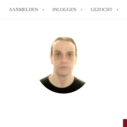
AANMELDEN
INLOGGEN
GEZOCHT
Wat is het puntensysteem voor
Amsterdam?
Wat zijn de opzegtermijnen bi
Wat zijn de populairste zoekt
betekent dit voor jou als zoeke
Wat is een studentenkamer in
Waarom geen bemiddelingskost
Alle veelgestelde vragen