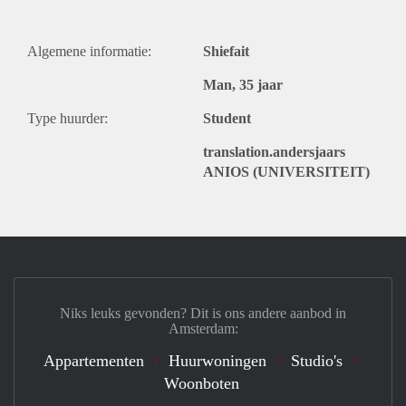
Algemene informatie:
Shiefait
Man, 35 jaar
Type huurder:
Student
translation.andersjaars
ANIOS (UNIVERSITEIT)
Niks leuks gevonden? Dit is ons andere aanbod in
Amsterdam:
Appartementen
Huurwoningen
Studio's
Woonboten