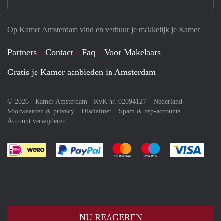
Op Kamer Amsterdam vind en verhuur je makkelijk je Kamer
Partners
Contact
Faq
Voor Makelaars
Gratis je Kamer aanbieden in Amsterdam
© 2026 - Kamer Amsterdam - KvK nr. 02094127 –
Nederland
Voorwaarden & privacy
Disclaimer
Spam & nep-accounts
Account verwijderen
Je rekent gemakkelijk af met Paypal
Je rekent gemakkelijk af met M
Je rekent gemakkelij
Je re
NU REAGEREN