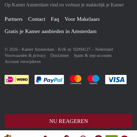
Op Kamer Amsterdam vind en verhuur je makkelijk je Kamer
Partners
Contact
Faq
Voor Makelaars
Gratis je Kamer aanbieden in Amsterdam
© 2026 - Kamer Amsterdam - KvK nr. 02094127 –
Nederland
Voorwaarden & privacy
Disclaimer
Spam & nep-accounts
Account verwijderen
Je rekent gemakkelijk af met Paypal
Je rekent gemakkelijk af met M
Je rekent gemakkelij
Je re
NU REAGEREN