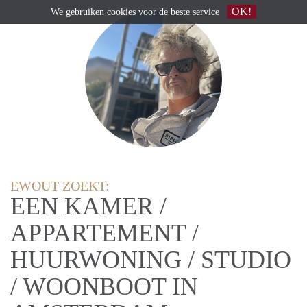
OK!
We gebruiken
cookies
voor de beste service
EWOUT ZOEKT:
EEN KAMER /
APPARTEMENT /
HUURWONING / STUDIO
/ WOONBOOT IN