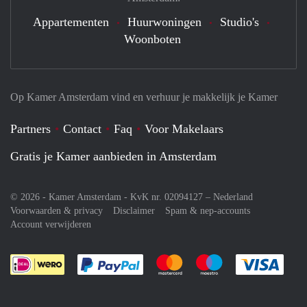
Appartementen
Huurwoningen
Studio's
Woonboten
Op Kamer Amsterdam vind en verhuur je makkelijk je Kamer
Partners
Contact
Faq
Voor Makelaars
Gratis je Kamer aanbieden in Amsterdam
© 2026 - Kamer Amsterdam - KvK nr. 02094127 –
Nederland
Voorwaarden & privacy
Disclaimer
Spam & nep-accounts
Account verwijderen
Je rekent gemakkelijk af met Paypal
Je rekent gemakkelijk af met M
Je rekent gemakkelij
Je re